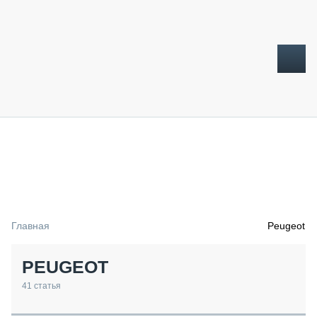
ТОПЛИВНЫЙ КРИЗИС
НОВОСТИ
CTT EXPO 2026
CTT EXPO 2025
КАК ПРОДЛИТЬ ЖИЗНЬ СПЕЦТЕХНИКЕ?
Главная
Peugeot
АНАЛИТИКА
ОБЗОР РЫНКА
PEUGEOT
ТЕХНИКА КРУПНЫМ ПЛАНОМ
ИСПЫТАТЕЛИ
41
статья
ТЕХНОЛОГИИ
ДОРОЖНАЯ ИНДУСТРИЯ