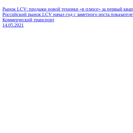
Рынок LCV: продажи новой техники «в плюсе» за первый квар
Российский рынок LCV начал год с заметного роста показателе
Коммерческий транспорт
14.05.2021