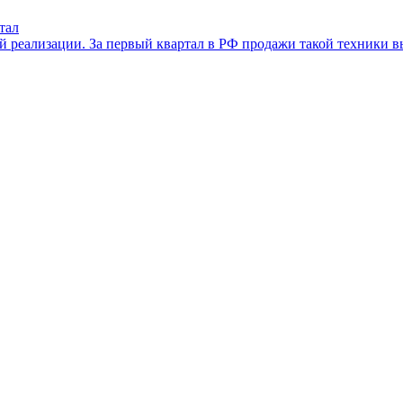
тал
й реализации. За первый квартал в РФ продажи такой техники вы