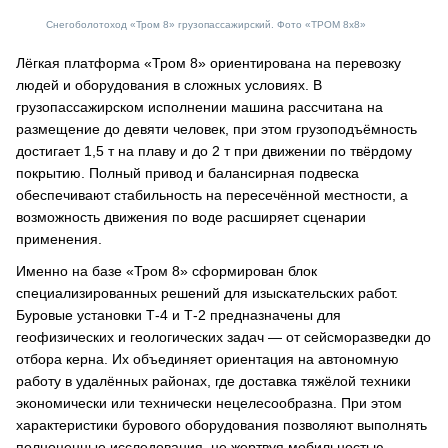
Снегоболотоход «Тром 8» грузопассажирский. Фото «ТРОМ 8х8»
Лёгкая платформа «Тром 8» ориентирована на перевозку
людей и оборудования в сложных условиях. В
грузопассажирском исполнении машина рассчитана на
размещение до девяти человек, при этом грузоподъёмность
достигает 1,5 т на плаву и до 2 т при движении по твёрдому
покрытию. Полный привод и балансирная подвеска
обеспечивают стабильность на пересечённой местности, а
возможность движения по воде расширяет сценарии
применения.
Именно на базе «Тром 8» сформирован блок
специализированных решений для изыскательских работ.
Буровые установки Т-4 и Т-2 предназначены для
геофизических и геологических задач — от сейсморазведки до
отбора керна. Их объединяет ориентация на автономную
работу в удалённых районах, где доставка тяжёлой техники
экономически или технически нецелесообразна. При этом
характеристики бурового оборудования позволяют выполнять
полноценные исследования, не жертвуя мобильностью.