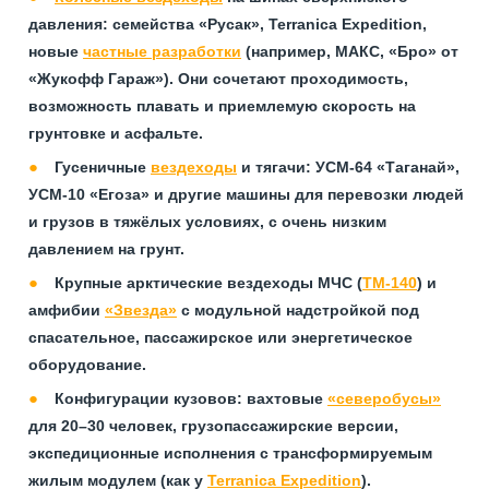
давления: семейства «Русак», Terranica Expedition,
новые
частные разработки
(например, МАКС, «Бро» от
«Жукофф Гараж»). Они сочетают проходимость,
возможность плавать и приемлемую скорость на
грунтовке и асфальте.
Гусеничные
вездеходы
и тягачи: УСМ‑64 «Таганай»,
УСМ‑10 «Егоза» и другие машины для перевозки людей
и грузов в тяжёлых условиях, с очень низким
давлением на грунт.
Крупные арктические вездеходы МЧС (
ТМ‑140
) и
амфибии
«Звезда»
с модульной надстройкой под
спасательное, пассажирское или энергетическое
оборудование.
Конфигурации кузовов: вахтовые
«северобусы»
для 20–30 человек, грузопассажирские версии,
экспедиционные исполнения с трансформируемым
жилым модулем (как у
Terranica Expedition
).