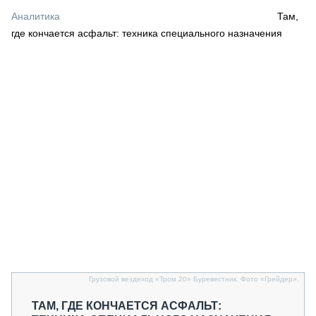
СЕРВИСМЕНЫ
Аналитика
Там,
где кончается асфальт: техника специального назначения
СПЕЦПРОЕКТЫ
МЕРОПРИЯТИЯ
СТАТЬИ ПО КАТЕГОРИЯМ ТЕХНИКИ
О ПРОЕКТЕ
Грузовой вездеход «Тром 20» Буревестник. Фото «Грейдер».
ТАМ, ГДЕ КОНЧАЕТСЯ АСФАЛЬТ: