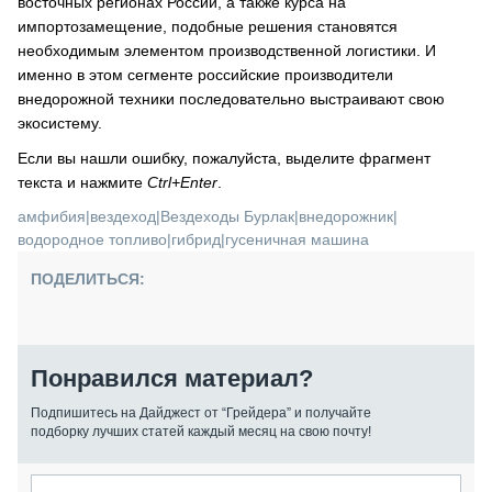
восточных регионах России, а также курса на
импортозамещение, подобные решения становятся
необходимым элементом производственной логистики. И
именно в этом сегменте российские производители
внедорожной техники последовательно выстраивают свою
экосистему.
Если вы нашли ошибку, пожалуйста, выделите фрагмент
текста и нажмите
Ctrl+Enter
.
амфибия
|
вездеход
|
Вездеходы Бурлак
|
внедорожник
|
водородное топливо
|
гибрид
|
гусеничная машина
ПОДЕЛИТЬСЯ:
Понравился материал?
Подпишитесь на Дайджест от “Грейдера” и получайте
подборку лучших статей каждый месяц на свою почту!