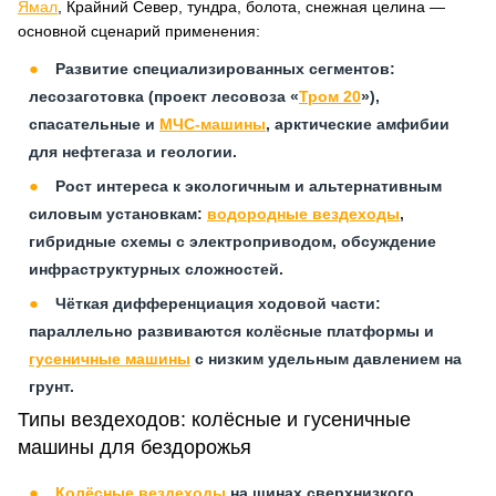
Ямал
, Крайний Север, тундра, болота, снежная целина —
основной сценарий применения:
Развитие специализированных сегментов:
лесозаготовка (проект лесовоза «
Тром 20
»),
спасательные и
МЧС‑машины
, арктические амфибии
для нефтегаза и геологии.
Рост интереса к экологичным и альтернативным
силовым установкам:
водородные вездеходы
,
гибридные схемы с электроприводом, обсуждение
инфраструктурных сложностей.
Чёткая дифференциация ходовой части:
параллельно развиваются колёсные платформы и
гусеничные машины
с низким удельным давлением на
грунт.
Типы вездеходов: колёсные и гусеничные
машины для бездорожья
Колёсные вездеходы
на шинах сверхнизкого