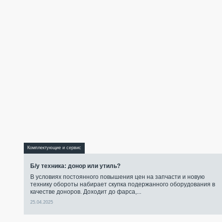
Комплектующие и сервис
Б/у техника: донор или утиль?
В условиях постоянного повышения цен на запчасти и новую
технику обороты набирает скупка подержанного оборудования в
качестве доноров. Доходит до фарса,...
25.04.2025