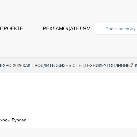
 ПРОЕКТЕ
РЕКЛАМОДАТЕЛЯМ
 EXPO 2026
КАК ПРОДЛИТЬ ЖИЗНЬ СПЕЦТЕХНИКЕ?
ТОПЛИВНЫЙ 
СПЕЦПРОЕКТЫ
СТАТЬ
EXPO CTT 2024
ДОРОЖ
EXPO CTT 2023
ГРУЗО
EXPO CTT 2022
КОММЕ
еходы Бурлак
КОМТРАНС 2021
ПОДЪЁ
МЕРОПРИЯТИЯ
ПРИЦЕ