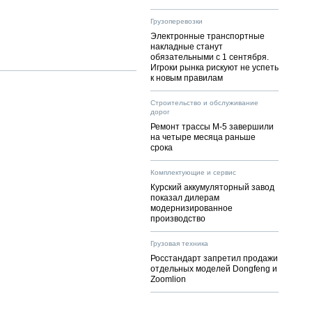
Грузоперевозки
Электронные транспортные
накладные станут
обязательными с 1 сентября.
Игроки рынка рискуют не успеть
к новым правилам
Строительство и обслуживание
дорог
Ремонт трассы М-5 завершили
на четыре месяца раньше
срока
Комплектующие и сервис
Курский аккумуляторный завод
показал дилерам
модернизированное
производство
Грузовая техника
Росстандарт запретил продажи
отдельных моделей Dongfeng и
Zoomlion