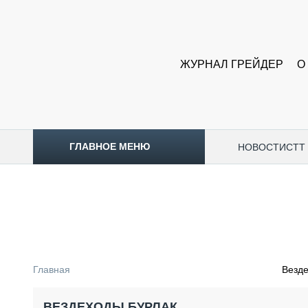
ЖУРНАЛ ГРЕЙДЕР
О
ГЛАВНОЕ МЕНЮ
НОВОСТИ
CTT
ТОПЛИВНЫЙ КРИЗИС
НОВОСТИ
CTT EXPO 2026
CTT EXPO 2025
КАК ПРОДЛИТЬ ЖИЗНЬ СПЕЦТЕХНИКЕ?
Главная
Везд
АНАЛИТИКА
ОБЗОР РЫНКА
ВЕЗДЕХОДЫ БУРЛАК