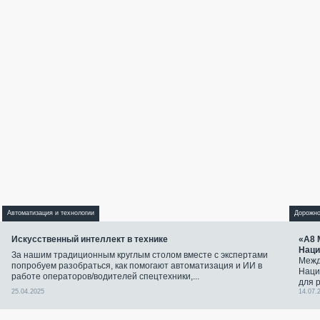
Автоматизация и технологии
Дорожно
Искусственный интеллект в технике
«А8 
Наци
За нашим традиционным круглым столом вместе с экспертами
Межд
попробуем разобраться, как помогают автоматизация и ИИ в
Наци
работе операторов/водителей спецтехники,...
для 
25.04.2025
14.07.