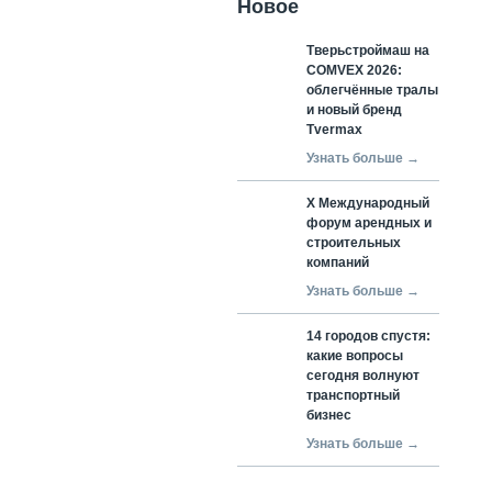
Новое
Тверьстроймаш на
COMVEX 2026:
облегчённые тралы
и новый бренд
Tvermax
Узнать больше →
X Международный
форум арендных и
строительных
компаний
Узнать больше →
14 городов спустя:
какие вопросы
сегодня волнуют
транспортный
бизнес
Узнать больше →