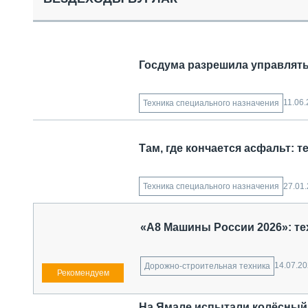
СПЕЦТЕХНИКА И ТРАНСПОРТ
ГРУЗОПЕРЕВОЗКИ
ФИНАНСЫ, ЛИЗИНГ, СТРАХОВАНИЕ
ТЕХНИКА КРУПНЫМ ПЛАНОМ
Госдума разрешила управлять 
ИСПЫТАТЕЛИ
ТЕХНОЛОГИИ
ДОРОЖНАЯ ИНДУСТРИЯ
11.06
Техника специального назначения
СЕРВИСМЕНЫ
Там, где кончается асфальт: 
27.01
Техника специального назначения
«А8 Машины России 2026»: те
14.07.2
Дорожно-строительная техника
На Ямале испытали колёсный