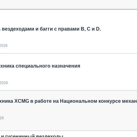
ОБЗОР ПРОШЕДШИХ МЕРОПРИЯТИЙ
КОММУ
БЛИЖАЙШИЕ МЕРОПРИЯТИЯ
ПАССА
СЕЛЬХ
ТЕХНИ
вездеходами и багги с правами B, C и D.
КАРЬЕ
ЛОГИС
.2026
АВТОМ
КОМПЛ
техника специального назначения
.2026
хника XCMG в работе на Национальном конкурсе меха
026
 и гусеничный вездеходы