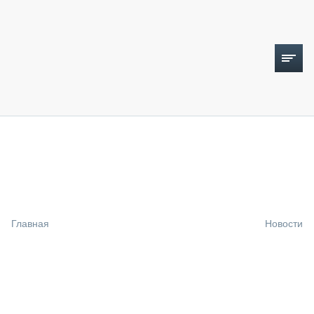
ТОПЛИВНЫЙ КРИЗИС
НОВОСТИ
CTT EXPO 2026
CTT EXPO 2025
КАК ПРОДЛИТЬ ЖИЗНЬ СПЕЦТЕХНИКЕ?
Главная
Новости
АНАЛИТИКА
ОБЗОР РЫНКА
ТЕХНИКА КРУПНЫМ ПЛАНОМ
ИСПЫТАТЕЛИ
ТЕХНОЛОГИИ
ДОРОЖНАЯ ИНДУСТРИЯ