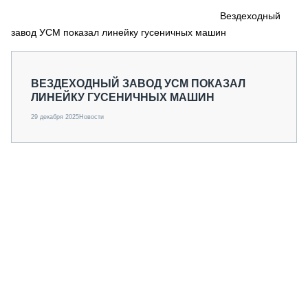
СЕРВИСМЕНЫ
Вездеходный
завод УСМ показал линейку гусеничных машин
СПЕЦПРОЕКТЫ
МЕРОПРИЯТИЯ
СТАТЬИ ПО КАТЕГОРИЯМ ТЕХНИКИ
ВЕЗДЕХОДНЫЙ ЗАВОД УСМ ПОКАЗАЛ
О ПРОЕКТЕ
ЛИНЕЙКУ ГУСЕНИЧНЫХ МАШИН
29 декабря 2025
Новости