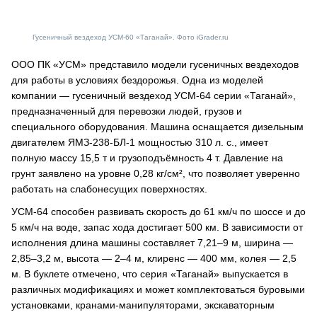
Гусеничный вездеход УСМ-60 «Таганай». Фото iGrader.ru
ООО ПК «УСМ» представило модели гусеничных вездеходов
для работы в условиях бездорожья. Одна из моделей
компании — гусеничный вездеход УСМ-64 серии «Таганай»,
предназначенный для перевозки людей, грузов и
специального оборудования. Машина оснащается дизельным
двигателем ЯМЗ-238-БЛ-1 мощностью 310 л. с., имеет
полную массу 15,5 т и грузоподъёмность 4 т. Давление на
грунт заявлено на уровне 0,28 кг/см², что позволяет уверенно
работать на слабонесущих поверхностях.
УСМ-64 способен развивать скорость до 61 км/ч по шоссе и до
5 км/ч на воде, запас хода достигает 500 км. В зависимости от
исполнения длина машины составляет 7,21–9 м, ширина —
2,85–3,2 м, высота — 2–4 м, клиренс — 400 мм, колея — 2,5
м. В буклете отмечено, что серия «Таганай» выпускается в
различных модификациях и может комплектоваться буровыми
установками, кранами-манипуляторами, экскаваторным