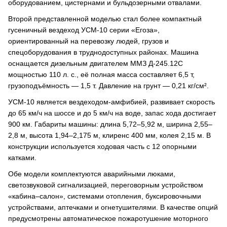
оборудованием, цистернами и бульдозерными отвалами.
Второй представленной моделью стал более компактный
гусеничный вездеход УСМ-10 серии «Егоза»,
ориентированный на перевозку людей, грузов и
спецоборудования в труднодоступных районах. Машина
оснащается дизельным двигателем ММЗ Д-245.12С
мощностью 110 л. с., её полная масса составляет 6,5 т,
грузоподъёмность — 1,5 т. Давление на грунт — 0,21 кг/см².
УСМ-10 является вездеходом-амфибией, развивает скорость
до 65 км/ч на шоссе и до 5 км/ч на воде, запас хода достигает
900 км. Габариты машины: длина 5,72–5,92 м, ширина 2,55–
2,8 м, высота 1,94–2,175 м, клиренс 400 мм, колея 2,15 м. В
конструкции используется ходовая часть с 12 опорными
катками.
Обе модели комплектуются аварийными люками,
светозвуковой сигнализацией, переговорным устройством
«кабина–салон», системами отопления, буксировочными
устройствами, аптечками и огнетушителями. В качестве опций
предусмотрены автоматическое пожаротушение моторного