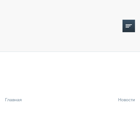
ТОПЛИВНЫЙ КРИЗИС
НОВОСТИ
CTT EXPO 2026
CTT EXPO 2025
КАК ПРОДЛИТЬ ЖИЗНЬ СПЕЦТЕХНИКЕ?
Главная
Новости
АНАЛИТИКА
ОБЗОР РЫНКА
ТЕХНИКА КРУПНЫМ ПЛАНОМ
ИСПЫТАТЕЛИ
ТЕХНОЛОГИИ
ДОРОЖНАЯ ИНДУСТРИЯ