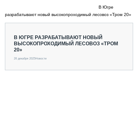
СЕРВИСМЕНЫ
В Югре
разрабатывают новый высокопроходимый лесовоз «Тром 20»
СПЕЦПРОЕКТЫ
МЕРОПРИЯТИЯ
СТАТЬИ ПО КАТЕГОРИЯМ ТЕХНИКИ
В ЮГРЕ РАЗРАБАТЫВАЮТ НОВЫЙ
О ПРОЕКТЕ
ВЫСОКОПРОХОДИМЫЙ ЛЕСОВОЗ «ТРОМ
20»
26 декабря 2025
Новости