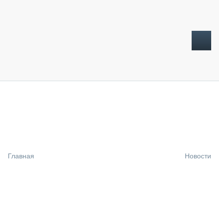
ТОПЛИВНЫЙ КРИЗИС
НОВОСТИ
CTT EXPO 2026
CTT EXPO 2025
КАК ПРОДЛИТЬ ЖИЗНЬ СПЕЦТЕХНИКЕ?
Главная
Новости
АНАЛИТИКА
ОБЗОР РЫНКА
ТЕХНИКА КРУПНЫМ ПЛАНОМ
ИСПЫТАТЕЛИ
ТЕХНОЛОГИИ
ДОРОЖНАЯ ИНДУСТРИЯ