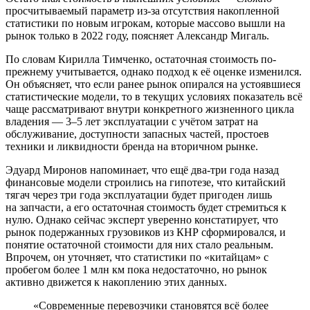
просчитываемый параметр из-за отсутствия накопленной
статистики по новым игрокам, которые массово вышли на
рынок только в 2022 году, поясняет Александр Мигаль.
По словам Кирилла Тимченко, остаточная стоимость по-
прежнему учитывается, однако подход к её оценке изменился.
Он объясняет, что если ранее рынок опирался на устоявшиеся
статистические модели, то в текущих условиях показатель всё
чаще рассматривают внутри конкретного жизненного цикла
владения — 3–5 лет эксплуатации с учётом затрат на
обслуживание, доступности запасных частей, простоев
техники и ликвидности бренда на вторичном рынке.
Эдуард Миронов напоминает, что ещё два-три года назад
финансовые модели строились на гипотезе, что китайский
тягач через три года эксплуатации будет пригоден лишь
на запчасти, а его остаточная стоимость будет стремиться к
нулю. Однако сейчас эксперт уверенно констатирует, что
рынок подержанных грузовиков из КНР сформировался, и
понятие остаточной стоимости для них стало реальным.
Впрочем, он уточняет, что статистики по «китайцам» с
пробегом более 1 млн км пока недостаточно, но рынок
активно движется к накоплению этих данных.
«Современные перевозчики становятся всё более