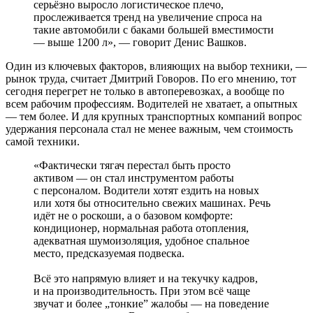
серьёзно выросло логистическое плечо,
прослеживается тренд на увеличение спроса на
такие автомобили с баками большей вместимости
― выше 1200 л», ― говорит Денис Вашков.
Один из ключевых факторов, влияющих на выбор техники, —
рынок труда, считает Дмитрий Говоров. По его мнению, тот
сегодня перегрет не только в автоперевозках, а вообще по
всем рабочим профессиям. Водителей не хватает, а опытных
— тем более. И для крупных транспортных компаний вопрос
удержания персонала стал не менее важным, чем стоимость
самой техники.
«Фактически тягач перестал быть просто
активом — он стал инструментом работы
с персоналом. Водители хотят ездить на новых
или хотя бы относительно свежих машинах. Речь
идёт не о роскоши, а о базовом комфорте:
кондиционер, нормальная работа отопления,
адекватная шумоизоляция, удобное спальное
место, предсказуемая подвеска.
Всё это напрямую влияет и на текучку кадров,
и на производительность. При этом всё чаще
звучат и более „тонкие” жалобы — на поведение