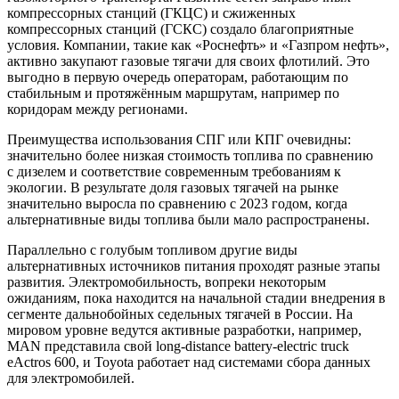
компрессорных станций (ГКЦС) и сжиженных
компрессорных станций (ГСКС) создало благоприятные
условия. Компании, такие как «Роснефть» и «Газпром нефть»,
активно закупают газовые тягачи для своих флотилий. Это
выгодно в первую очередь операторам, работающим по
стабильным и протяжённым маршрутам, например по
коридорам между регионами.
Преимущества использования СПГ или КПГ очевидны:
значительно более низкая стоимость топлива по сравнению
с дизелем и соответствие современным требованиям к
экологии. В результате доля газовых тягачей на рынке
значительно выросла по сравнению с 2023 годом, когда
альтернативные виды топлива были мало распространены.
Параллельно с голубым топливом другие виды
альтернативных источников питания проходят разные этапы
развития. Электромобильность, вопреки некоторым
ожиданиям, пока находится на начальной стадии внедрения в
сегменте дальнобойных седельных тягачей в России. На
мировом уровне ведутся активные разработки, например,
MAN представила свой long-distance battery-electric truck
eActros 600, и Toyota работает над системами сбора данных
для электромобилей.