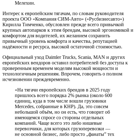
Мелехин.
Интерес к европейским тягачам, по словам руководителя
проекта ООО «Компания СИМ-Авто» («Русбизнесавто»)
Кирилла Тимченко, обусловлен прежде всего привычкой
крупных автопарков к этим брендам, высокой эргономикой и
комфортом для водителей, их желанием сохранить
привычный уровень комфорта и качества, репутацией
надёжности и ресурса, высокой остаточной стоимостью.
Официальный уход Daimler Trucks, Scania, MAN и других
европейских вендоров оставил потребителей без доступа к
проверенным временем моделям высокой мощности и
технологичным решениям. Впрочем, говорить о полном
исчезновении преждевременно.
«На тягачи европейских брендов в 2025 году
пришлось всего порядка 2% рынка (около 600
единиц, куда в том числе вошли грузовики
Mercedes, собранные в КНР). Да, это совсем
небольшой объём, но он есть, что говорит об
имеющемся спросе со стороны отдельных
компаний. Чаще всего это либо нишевые
перевозчики, для которых грузоперевозки ―
не основной бизнес, либо просто „фанаты” тех