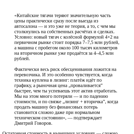
«Китайские тягачи теряют значительную часть
цены практически сразу после выезда из
автосалона — и это уже не теория, а то, с чем мы
столкнулись на собственных расчётах и сделках.
Условно: новый тягач с колёсной формулой 4×2 на
первичном рынке стоит порядка 7–7,5 млн рублей,
а машина с пробегом около 100 тысяч километров
на вторичном рынке уже продаётся за 4–4,5 млн
рублей.
Фактически весь риск обесценивания ложится на
перевозчика. И это особенно чувствуется, когда
техника куплена в лизинг: платёж идёт по
графику, а рыночная цена „проваливается”
быстрее, чем ты успеваешь этот актив отработать.
Мы на этом много потеряли — и по падению
стоимости, и по связке „лизинг + вторичка”, когда
продать машину без финансовых потерь
становится сложно даже при нормальном
техническом состоянии», ― подтверждает
Дмитрий Говоров.
Остаточная стоимость в нынешних условиях ― сложно