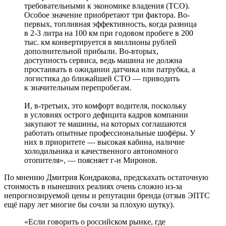
требовательными к экономике владения (TCO).
Особое значение приобретают три фактора. Во-
первых, топливная эффективность, когда разница
в 2-3 литра на 100 км при годовом пробеге в 200
тыс. км конвертируется в миллионы рублей
дополнительной прибыли. Во-вторых,
доступность сервиса, ведь машина не должна
простаивать в ожидании датчика или патрубка, а
логистика до ближайшей СТО ― приводить
к значительным перепробегам.
И, в-третьих, это комфорт водителя, поскольку
в условиях острого дефицита кадров компании
закупают те машины, на которых соглашаются
работать опытные профессиональные шофёры. У
них в приоритете ― высокая кабина, наличие
холодильника и качественного автономного
отопителя», ― поясняет г-н Миронов.
По мнению Дмитрия Кондракова, предскахать остаточную
стоимость в нынешних реалиях очень сложно из-за
непрогнозируемой цены и репутации бренда (отзыв ЭПТС
ещё пару лет многие бы сочли за плохую шутку).
«Если говорить о российском рынке, где