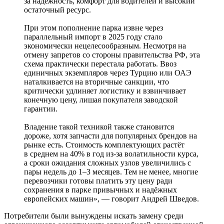
за надёжность, комфорт для водителей и высокий
остаточный ресурс.
При этом пополнение парка извне через
параллельный импорт в 2025 году стало
экономически нецелесообразным. Несмотря на
отмену запретов со стороны правительства РФ, эта
схема практически перестала работать. Ввоз
единичных экземпляров через Турцию или ОАЭ
наталкивается на вторичные санкции, что
критически удлиняет логистику и взвинчивает
конечную цену, лишая покупателя заводской
гарантии.
Владение такой техникой также становится
дороже, хотя запчасти для популярных брендов на
рынке есть. Стоимость комплектующих растёт
в среднем на 40% в год из-за волатильности курса,
а сроки ожидания сложных узлов увеличились с
пары недель до 1–3 месяцев. Тем не менее, многие
перевозчики готовы платить эту цену ради
сохранения в парке привычных и надёжных
европейских машин», — говорит Андрей Шведов.
Потребители были вынуждены искать замену среди