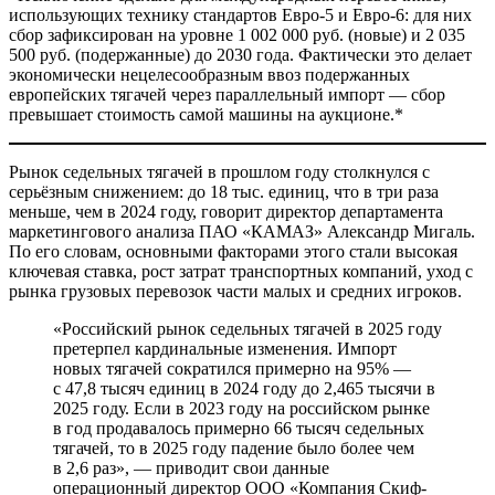
использующих технику стандартов Евро-5 и Евро-6: для них
сбор зафиксирован на уровне 1 002 000 руб. (новые) и 2 035
500 руб. (подержанные) до 2030 года. Фактически это делает
экономически нецелесообразным ввоз подержанных
европейских тягачей через параллельный импорт — сбор
превышает стоимость самой машины на аукционе.*
Рынок седельных тягачей в прошлом году столкнулся с
серьёзным снижением: до 18 тыс. единиц, что в три раза
меньше, чем в 2024 году, говорит директор департамента
маркетингового анализа ПАО «КАМАЗ» Александр Мигаль.
По его словам, основными факторами этого стали высокая
ключевая ставка, рост затрат транспортных компаний, уход с
рынка грузовых перевозок части малых и средних игроков.
«Российский рынок седельных тягачей в 2025 году
претерпел кардинальные изменения. Импорт
новых тягачей сократился примерно на 95% —
с 47,8 тысяч единиц в 2024 году до 2,465 тысячи в
2025 году. Если в 2023 году на российском рынке
в год продавалось примерно 66 тысяч седельных
тягачей, то в 2025 году падение было более чем
в 2,6 раз», — приводит свои данные
операционный директор ООО «Компания Скиф-