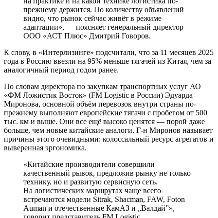
на практике и на какой технике логистика по-
прежнему держится. По количеству объявлений
видно, что рынок сейчас живёт в режиме
адаптации», ― поясняет генеральный директор
ООО «АСТ Плюс» Дмитрий Говоров.
К слову, в «Интерлизинге» подсчитали, что за 11 месяцев 2025
года в Россию ввезли на 95% меньше тягачей из Китая, чем за
аналогичный период годом ранее.
По словам директора по закупкам транспортных услуг АО
«ФМ Ложистик Восток» (FM Logistic в России) Эдуарда
Миронова, основной объём перевозок внутри страны по-
прежнему выполняют европейские тягачи с пробегом от 500
тыс. км и выше. Они все ещё высоко ценятся ― порой даже
больше, чем новые китайские аналоги. Г-н Миронов называет
причины этого очевидными: колоссальный ресурс агрегатов и
выверенная эргономика.
«Китайские производители совершили
качественный рывок, предложив рынку не только
технику, но и развитую сервисную сеть.
На логистических маршрутах чаще всего
встречаются модели Sitrak, Shacman, FAW, Foton
Auman и отечественные КамАЗ и „Валдай”», ―
говорит представитель FM Logistic.