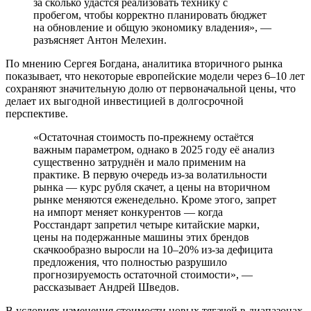
за сколько удастся реализовать технику с
пробегом, чтобы корректно планировать бюджет
на обновление и общую экономику владения», ―
разъясняет Антон Мелехин.
По мнению Сергея Богдана, аналитика вторичного рынка
показывает, что некоторые европейские модели через 6–10 лет
сохраняют значительную долю от первоначальной цены, что
делает их выгодной инвестицией в долгосрочной
перспективе.
«Остаточная стоимость по-прежнему остаётся
важным параметром, однако в 2025 году её анализ
существенно затруднён и мало применим на
практике. В первую очередь из-за волатильности
рынка — курс рубля скачет, а цены на вторичном
рынке меняются еженедельно. Кроме этого, запрет
на импорт меняет конкурентов — когда
Росстандарт запретил четыре китайские марки,
цены на подержанные машины этих брендов
скачкообразно выросли на 10–20% из-за дефицита
предложения, что полностью разрушило
прогнозируемость остаточной стоимости», —
рассказывает Андрей Шведов.
В условиях изменения стоимости новых тягачей в диапазонах