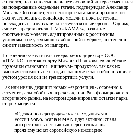
снизился, но полностью не исчез: основной интерес сместился
на подержанные седельные тягачи, подтверждает Александр
Мигаль. Он говорит, что некоторые компании продолжают
эксплуатировать европейские модели и пока не готовы
переходить на азиатские или отечественные бренды. Однако,
считает представитель ПАО «КАМАЗ», развитие
собственных моделей, адаптированных к российским
условиям и не уступающих «большой семёрке», постепенно
снизит зависимость от импорта.
По мнению заместителя генерального директора ООО
«ТРАСКО» по транспорту Михаила Палькова, европейские
грузовики становятся «нишевым» продуктом, так как их
высокая стоимость не находит экономического обоснования с
учётом уровня цен на транспортные услуги.
Так или иначе, дефицит новых «европейцев», особенно в
сегменте дальнобойных перевозок, привёл к формированию
вторичного рынка, на котором доминировали остатки парка
старых моделей.
«Сделки по перепродаже уже находящихся в
России Volvo, Scania и MAN идут активно: спада
интереса здесь нет, так как перевозчики по-
прежнему ценят европейскую инженерию