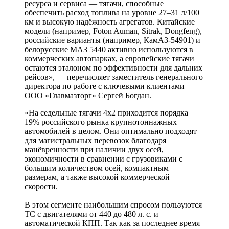
ресурса и сервиса — тягачи, способные
обеспечить расход топлива на уровне 27–31 л/100
км и высокую надёжность агрегатов. Китайские
модели (например, Foton Auman, Sitrak, Dongfeng),
российские варианты (например, КамАЗ-54901) и
белорусские МАЗ 5440 активно используются в
коммерческих автопарках, а европейские тягачи
остаются эталоном по эффективности для дальних
рейсов», — перечисляет заместитель генерального
директора по работе с ключевыми клиентами
ООО «Главмазторг» Сергей Богдан.
«На седельные тягачи 4х2 приходится порядка
19% российского рынка крупнотоннажных
автомобилей в целом. Они оптимально подходят
для магистральных перевозок благодаря
манёвренности при наличии двух осей,
экономичности в сравнении с грузовиками с
большим количеством осей, компактным
размерам, а также высокой коммерческой
скорости.
В этом сегменте наибольшим спросом пользуются
ТС с двигателями от 440 до 480 л. с. и
автоматической КПП. Так как за последнее время