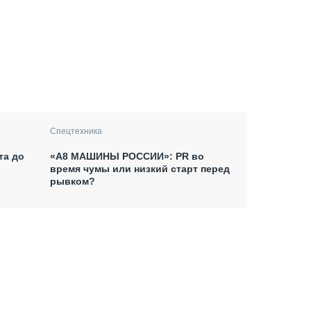
Спецтехника
та до
«А8 МАШИНЫ РОССИИ»: PR во
время чумы или низкий старт перед
рывком?