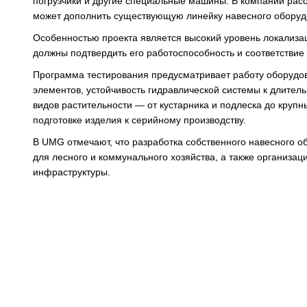
погрузчики и другие специальные машины. В компании расс
может дополнить существующую линейку навесного оборуд
Особенностью проекта является высокий уровень локализац
должны подтвердить его работоспособность и соответствие
Программа тестирования предусматривает работу оборудо
элементов, устойчивость гидравлической системы к длител
видов растительности — от кустарника и подлеска до круп
подготовке изделия к серийному производству.
В UMG отмечают, что разработка собственного навесного 
для лесного и коммунального хозяйства, а также организа
инфраструктуры.