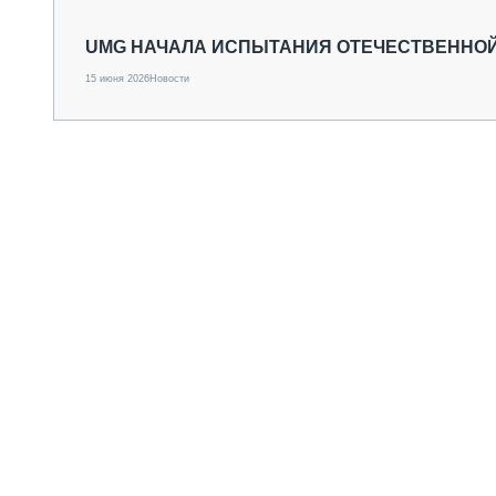
СПЕЦТЕХНИКА И ТРАНСПОРТ
ГРУЗОПЕРЕВОЗКИ
UMG НАЧАЛА ИСПЫТАНИЯ ОТЕЧЕСТВЕННО
ФИНАНСЫ, ЛИЗИНГ, СТРАХОВАНИЕ
15 июня 2026
Новости
ТЕХНИКА КРУПНЫМ ПЛАНОМ
ИСПЫТАТЕЛИ
ТЕХНОЛОГИИ
ДОРОЖНАЯ ИНДУСТРИЯ
СЕРВИСМЕНЫ