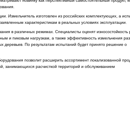
матривают новинку как перспективный самостоятельный продукт, 
ования.
ии. Измельчитель изготовлен из российских комплектующих, а ис
 заявленным характеристикам в реальных условиях эксплуатации.
вания в различных режимах. Специалисты оценят износостойкость
ьным и пиковым нагрузкам, а также эффективность измельчения ра
ных деревьев. По результатам испытаний будет принято решение о
оборудования позволит расширить ассортимент локализованной про
ций, занимающихся расчисткой территорий и обслуживанием