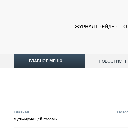
ЖУРНАЛ ГРЕЙДЕР
О
ГЛАВНОЕ МЕНЮ
НОВОСТИ
CTT
ТОПЛИВНЫЙ КРИЗИС
НОВОСТИ
CTT EXPO 2026
CTT EXPO 2025
КАК ПРОДЛИТЬ ЖИЗНЬ СПЕЦТЕХНИКЕ?
Главная
Ново
АНАЛИТИКА
мульчирующей головки
ОБЗОР РЫНКА