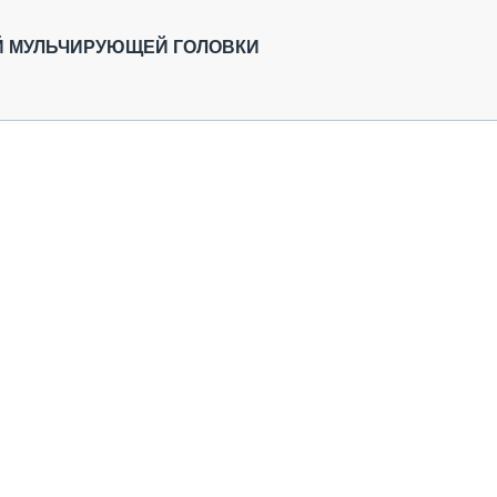
ОБЗОР ПРОШЕДШИХ МЕРОПРИЯТИЙ
КОММУ
БЛИЖАЙШИЕ МЕРОПРИЯТИЯ
ПАССА
Й МУЛЬЧИРУЮЩЕЙ ГОЛОВКИ
СЕЛЬХ
ТЕХНИ
КАРЬЕ
ЛОГИС
АВТОМ
КОМПЛ