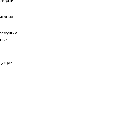
который
пытания
 режущих
зных
дукции