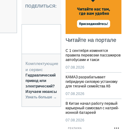
НАЛЬНАЯ ТЕХНИКА
ПОДЕЛИТЬСЯ:
ЖИРСКИЙ ТРАНСПОРТ
ОЗТЕХНИКА
КА СПЕЦИАЛЬНОГО НАЗНАЧЕНИЯ
РНАЯ ТЕХНИКА
Читайте на портале
ТИКА И СКЛАД
С 1 сентября изменятся
АТИЗАЦИЯ И ТЕХНОЛОГИИ
правила перевозки пассажиров
автобусами и такси
ЕКТУЮЩИЕ И СЕРВИС
Комплектующие
07.08.2026
и сервис
Гидравлический
КАМАЗ разрабатывает
привод или
гибридную силовую установку
электрический?
для тягачей семейства К6
Изучаем нюансы
07.08.2026
Узнать больше →
В Китае начал работу первый
карьерный самосвал с натрий-
ионной батареей
07.08.2026
РЕКЛАМА