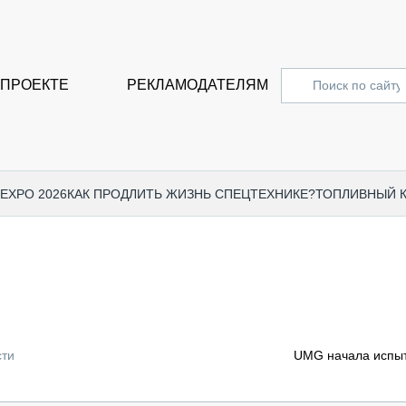
 ПРОЕКТЕ
РЕКЛАМОДАТЕЛЯМ
 EXPO 2026
КАК ПРОДЛИТЬ ЖИЗНЬ СПЕЦТЕХНИКЕ?
ТОПЛИВНЫЙ 
СПЕЦПРОЕКТЫ
СТАТЬ
EXPO CTT 2024
ДОРОЖ
EXPO CTT 2023
ГРУЗО
EXPO CTT 2022
КОММЕ
сти
UMG начала испыт
КОМТРАНС 2021
ПОДЪЁ
МЕРОПРИЯТИЯ
ПРИЦЕ