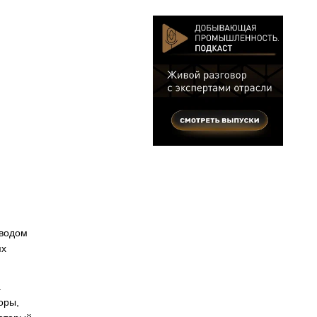
иводом
ях
.
оры,