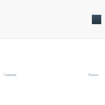
ТОПЛИВНЫЙ КРИЗИС
НОВОСТИ
CTT EXPO 2026
CTT EXPO 2025
КАК ПРОДЛИТЬ ЖИЗНЬ СПЕЦТЕХНИКЕ?
Главная
Рынок
АНАЛИТИКА
ОБЗОР РЫНКА
ТЕХНИКА КРУПНЫМ ПЛАНОМ
ИСПЫТАТЕЛИ
ТЕХНОЛОГИИ
ДОРОЖНАЯ ИНДУСТРИЯ