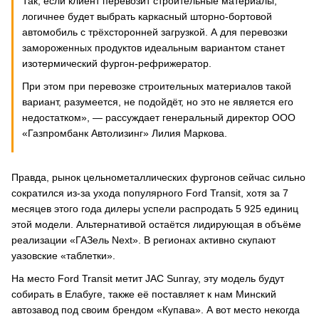
Так, если клиент перевозит строительные материалы,
логичнее будет выбрать каркасный шторно-бортовой
автомобиль с трёхсторонней загрузкой. А для перевозки
замороженных продуктов идеальным вариантом станет
изотермический фургон-рефрижератор.
При этом при перевозке строительных материалов такой
вариант, разумеется, не подойдёт, но это не является его
недостатком», — рассуждает генеральный директор ООО
«Газпромбанк Автолизинг» Лилия Маркова.
Правда, рынок цельнометаллических фургонов сейчас сильно
сократился из-за ухода популярного Ford Transit, хотя за 7
месяцев этого года дилеры успели распродать 5 925 единиц
этой модели. Альтернативой остаётся лидирующая в объёме
реализации «ГАЗель Next». В регионах активно скупают
уазовские «таблетки».
На место Ford Transit метит JAC Sunray, эту модель будут
собирать в Елабуге, также её поставляет к нам Минский
автозавод под своим брендом «Купава». А вот место некогда