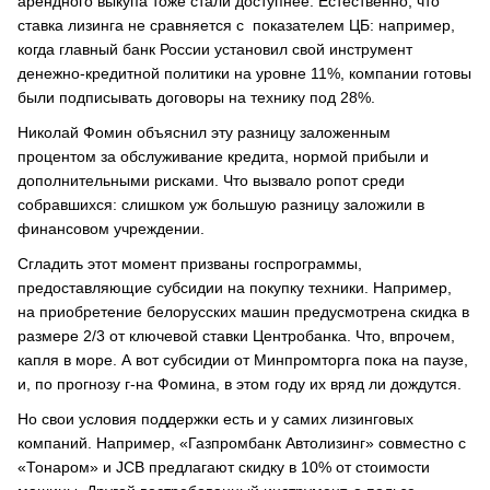
арендного выкупа тоже стали доступнее. Естественно, что
ставка лизинга не сравняется с показателем ЦБ: например,
когда главный банк России установил свой инструмент
денежно-кредитной политики на уровне 11%, компании готовы
были подписывать договоры на технику под 28%.
Николай Фомин объяснил эту разницу заложенным
процентом за обслуживание кредита, нормой прибыли и
дополнительными рисками. Что вызвало ропот среди
собравшихся: слишком уж большую разницу заложили в
финансовом учреждении.
Сгладить этот момент призваны госпрограммы,
предоставляющие субсидии на покупку техники. Например,
на приобретение белорусских машин предусмотрена скидка в
размере 2/3 от ключевой ставки Центробанка. Что, впрочем,
капля в море. А вот субсидии от Минпромторга пока на паузе,
и, по прогнозу г-на Фомина, в этом году их вряд ли дождутся.
Но свои условия поддержки есть и у самих лизинговых
компаний. Например, «Газпромбанк Автолизинг» совместно с
«Тонаром» и JCB предлагают скидку в 10% от стоимости