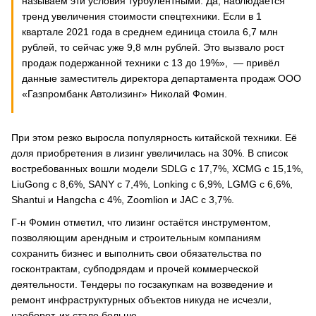
называем эти условия турбулентными. Да, наблюдается
тренд увеличения стоимости спецтехники. Если в 1
квартале 2021 года в среднем единица стоила 6,7 млн
рублей, то сейчас уже 9,8 млн рублей. Это вызвало рост
продаж подержанной техники с 13 до 19%», — привёл
данные заместитель директора департамента продаж ООО
«Газпромбанк Автолизинг» Николай Фомин.
При этом резко выросла популярность китайской техники. Её
доля приобретения в лизинг увеличилась на 30%. В список
востребованных вошли модели SDLG с 17,7%, XCMG с 15,1%,
LiuGong с 8,6%, SANY с 7,4%, Lonking с 6,9%, LGMG с 6,6%,
Shantui и Hangcha с 4%, Zoomlion и JAC с 3,7%.
Г-н Фомин отметил, что лизинг остаётся инструментом,
позволяющим арендным и строительным компаниям
сохранить бизнес и выполнить свои обязательства по
госконтрактам, субподрядам и прочей коммерческой
деятельности. Тендеры по госзакупкам на возведение и
ремонт инфраструктурных объектов никуда не исчезли,
наоборот, их стало больше.