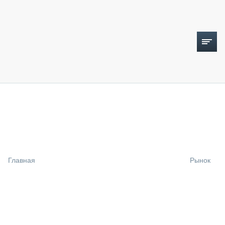
ТОПЛИВНЫЙ КРИЗИС
НОВОСТИ
CTT EXPO 2026
CTT EXPO 2025
КАК ПРОДЛИТЬ ЖИЗНЬ СПЕЦТЕХНИКЕ?
Главная
Рынок
АНАЛИТИКА
ОБЗОР РЫНКА
ТЕХНИКА КРУПНЫМ ПЛАНОМ
ИСПЫТАТЕЛИ
ТЕХНОЛОГИИ
ДОРОЖНАЯ ИНДУСТРИЯ