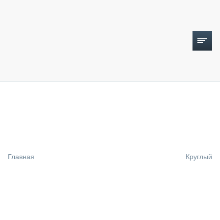
ТОПЛИВНЫЙ КРИЗИС
НОВОСТИ
CTT EXPO 2026
CTT EXPO 2025
КАК ПРОДЛИТЬ ЖИЗНЬ СПЕЦТЕХНИКЕ?
Главная
Круглый
АНАЛИТИКА
ОБЗОР РЫНКА
ТЕХНИКА КРУПНЫМ ПЛАНОМ
ИСПЫТАТЕЛИ
ТЕХНОЛОГИИ
ДОРОЖНАЯ ИНДУСТРИЯ