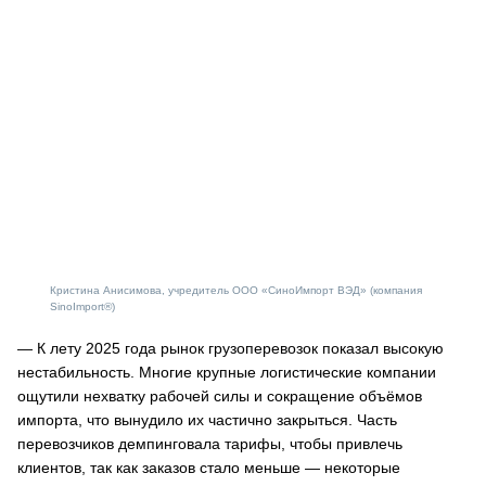
Кристина Анисимова, учредитель ООО «СиноИмпорт ВЭД» (компания
SinoImport®)
— К лету 2025 года рынок грузоперевозок показал высокую
нестабильность. Многие крупные логистические компании
ощутили нехватку рабочей силы и сокращение объёмов
импорта, что вынудило их частично закрыться. Часть
перевозчиков демпинговала тарифы, чтобы привлечь
клиентов, так как заказов стало меньше — некоторые