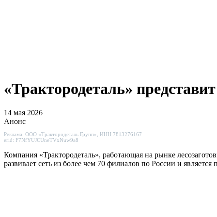
«Трактородеталь» представит
14 мая 2026
Анонс
Реклама. ООО «Трактородеталь Групп», ИНН 7813276167
erid: F7NfYUJCUneTVxNuw9a8
Компания «Трактородеталь», работающая на рынке лесозаготов
развивает сеть из более чем 70 филиалов по России и является