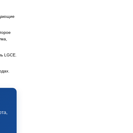
ждающие
торое
ума,
ль LGCE.
одах.
рта,