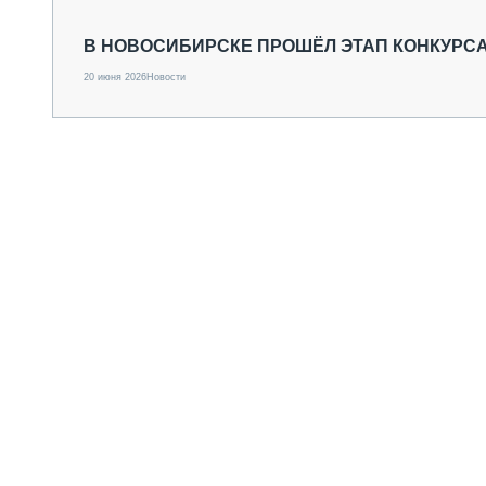
СПЕЦТЕХНИКА И ТРАНСПОРТ
ГРУЗОПЕРЕВОЗКИ
В НОВОСИБИРСКЕ ПРОШЁЛ ЭТАП КОНКУРС
ФИНАНСЫ, ЛИЗИНГ, СТРАХОВАНИЕ
20 июня 2026
Новости
ТЕХНИКА КРУПНЫМ ПЛАНОМ
ИСПЫТАТЕЛИ
ТЕХНОЛОГИИ
ДОРОЖНАЯ ИНДУСТРИЯ
СЕРВИСМЕНЫ