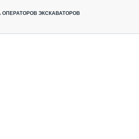
ОБЗОР ПРОШЕДШИХ МЕРОПРИЯТИЙ
КОММУ
БЛИЖАЙШИЕ МЕРОПРИЯТИЯ
ПАССА
А ОПЕРАТОРОВ ЭКСКАВАТОРОВ
СЕЛЬХ
ТЕХНИ
КАРЬЕ
ЛОГИС
АВТОМ
КОМПЛ