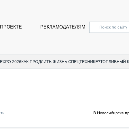
 ПРОЕКТЕ
РЕКЛАМОДАТЕЛЯМ
 EXPO 2026
КАК ПРОДЛИТЬ ЖИЗНЬ СПЕЦТЕХНИКЕ?
ТОПЛИВНЫЙ 
СПЕЦПРОЕКТЫ
СТАТЬ
EXPO CTT 2024
ДОРОЖ
EXPO CTT 2023
ГРУЗО
EXPO CTT 2022
КОММЕ
сти
В Новосибирске п
КОМТРАНС 2021
ПОДЪЁ
МЕРОПРИЯТИЯ
ПРИЦЕ