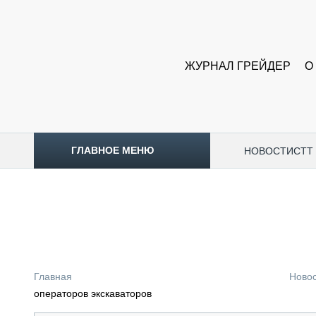
ЖУРНАЛ ГРЕЙДЕР
О
ГЛАВНОЕ МЕНЮ
НОВОСТИ
CTT
ТОПЛИВНЫЙ КРИЗИС
НОВОСТИ
CTT EXPO 2026
CTT EXPO 2025
КАК ПРОДЛИТЬ ЖИЗНЬ СПЕЦТЕХНИКЕ?
Главная
Ново
АНАЛИТИКА
операторов экскаваторов
ОБЗОР РЫНКА