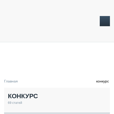
ТОПЛИВНЫЙ КРИЗИС
НОВОСТИ
CTT EXPO 2026
CTT EXPO 2025
КАК ПРОДЛИТЬ ЖИЗНЬ СПЕЦТЕХНИКЕ?
Главная
конкурс
АНАЛИТИКА
ОБЗОР РЫНКА
КОНКУРС
ТЕХНИКА КРУПНЫМ ПЛАНОМ
ИСПЫТАТЕЛИ
69
статей
ТЕХНОЛОГИИ
ДОРОЖНАЯ ИНДУСТРИЯ