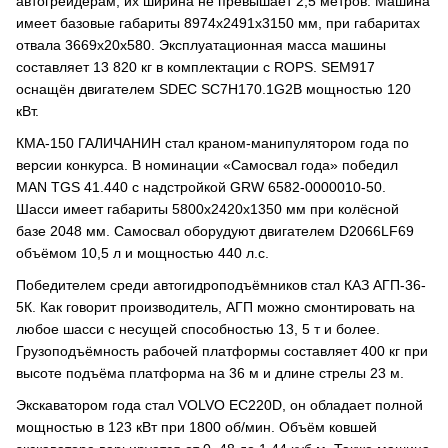
автогрейдерам, их ширина не превышает 2,5 метров. Машина
имеет базовые габариты 8974x2491x3150 мм, при габаритах
отвала 3669x20x580. Эксплуатационная масса машины
составляет 13 820 кг в комплектации с ROPS. SEM917
оснащён двигателем SDEC SC7H170.1G2B мощностью 120
кВт.
КМА-150 ГАЛИЧАНИН стал краном-манипулятором года по
версии конкурса. В номинации «Самосвал года» победил
MAN TGS 41.440 с надстройкой GRW 6582-0000010-50.
Шасси имеет габариты 5800x2420x1350 мм при колёсной
базе 2048 мм. Самосвал оборудуют двигателем D2066LF69
объёмом 10,5 л и мощностью 440 л.с.
Победителем среди автогидроподъёмников стал
КАЗ АГП-36-
5К. Как говорит производитель, АГП можно смонтировать на
любое шасси с несущей способностью 13, 5 т и более.
Грузоподъёмность рабочей платформы составляет 400 кг при
высоте подъёма платформа на 36 м и длине стрелы 23 м.
Экскаватором года стал VOLVO EC220D, он обладает полной
мощностью в 123 кВт при 1800 об/мин. Объём ковшей