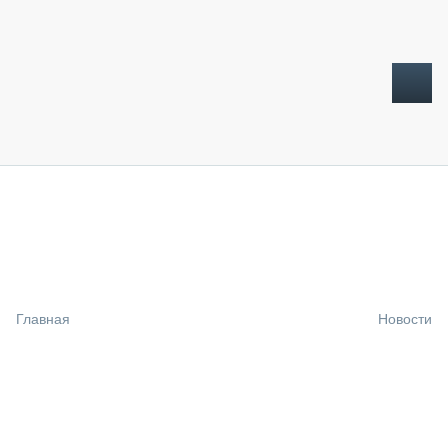
ТОПЛИВНЫЙ КРИЗИС
НОВОСТИ
CTT EXPO 2026
CTT EXPO 2025
КАК ПРОДЛИТЬ ЖИЗНЬ СПЕЦТЕХНИКЕ?
Главная
Новости
АНАЛИТИКА
ОБЗОР РЫНКА
ТЕХНИКА КРУПНЫМ ПЛАНОМ
ИСПЫТАТЕЛИ
ТЕХНОЛОГИИ
ДОРОЖНАЯ ИНДУСТРИЯ