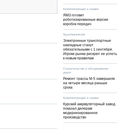
Комплектующие и сервис
ЯМЗ готовит
роботизированные версии
коробок передач
Грузоперевозки
Электронные транспортные
накладные станут
обязательными с 1 сентября.
Игроки рынка рискуют не успеть
к новым правилам
Строительство и обслуживание
дорог
Ремонт трассы М-5 завершили
на четыре месяца раньше
срока
Комплектующие и сервис
Курский аккумуляторный завод
показал дилерам
модернизированное
производство