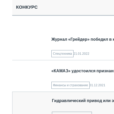
СПЕЦТЕХНИКА И ТРАНСПОРТ
КОНКУРС
ГРУЗОПЕРЕВОЗКИ
ФИНАНСЫ, ЛИЗИНГ, СТРАХОВАНИЕ
ТЕХНИКА КРУПНЫМ ПЛАНОМ
ИСПЫТАТЕЛИ
ТЕХНОЛОГИИ
ДОРОЖНАЯ ИНДУСТРИЯ
Журнал «Грейдер» победил в 
СЕРВИСМЕНЫ
21.01.2022
Спецтехника
«КАМАЗ» удостоился признан
31.12.2021
Финансы и страхование
Гидравлический привод или 