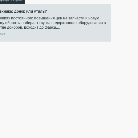
тующие и сервис
техника: донор или утиль?
ловиях постоянного повышения цен на запчасти и новую
ику обороты набирает скупка подержанного оборудования в
тве доноров. Доходит до фарса,...
2025