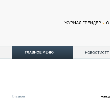
ЖУРНАЛ ГРЕЙДЕР
О
ГЛАВНОЕ МЕНЮ
НОВОСТИ
CTT
ТОПЛИВНЫЙ КРИЗИС
НОВОСТИ
CTT EXPO 2026
CTT EXPO 2025
КАК ПРОДЛИТЬ ЖИЗНЬ СПЕЦТЕХНИКЕ?
Главная
конку
АНАЛИТИКА
ОБЗОР РЫНКА