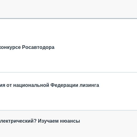
ОБЗОР ПРОШЕДШИХ МЕРОПРИЯТИЙ
КОММУ
БЛИЖАЙШИЕ МЕРОПРИЯТИЯ
ПАССА
СЕЛЬХ
ТЕХНИ
КАРЬЕ
ЛОГИС
конкурсе Росавтодора
АВТОМ
КОМПЛ
ия от национальной Федерации лизинга
электрический? Изучаем нюансы