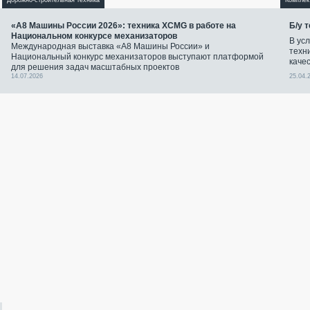
Дорожно-строительная техника
Комплек
«А8 Машины России 2026»: техника XCMG в работе на
Б/у 
Национальном конкурсе механизаторов
В ус
Международная выставка «А8 Машины России» и
техн
Национальный конкурс механизаторов выступают платформой
качес
для решения задач масштабных проектов
14.07.2026
25.04.