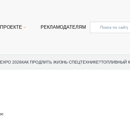
 ПРОЕКТЕ
РЕКЛАМОДАТЕЛЯМ
 EXPO 2026
КАК ПРОДЛИТЬ ЖИЗНЬ СПЕЦТЕХНИКЕ?
ТОПЛИВНЫЙ 
СПЕЦПРОЕКТЫ
СТАТЬ
EXPO CTT 2024
ДОРОЖ
EXPO CTT 2023
ГРУЗО
EXPO CTT 2022
КОММЕ
рс
КОМТРАНС 2021
ПОДЪЁ
МЕРОПРИЯТИЯ
ПРИЦЕ