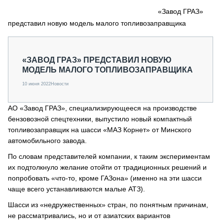
СЕРВИСМЕНЫ
«Завод ГРАЗ»
представил новую модель малого топливозаправщика
СПЕЦПРОЕКТЫ
МЕРОПРИЯТИЯ
СТАТЬИ ПО КАТЕГОРИЯМ ТЕХНИКИ
«ЗАВОД ГРАЗ» ПРЕДСТАВИЛ НОВУЮ
О ПРОЕКТЕ
МОДЕЛЬ МАЛОГО ТОПЛИВОЗАПРАВЩИКА
10 июня 2022
Новости
АО «Завод ГРАЗ», специализирующееся на производстве
бензовозной спецтехники, выпустило новый компактный
топливозаправщик на шасси «МАЗ Корнет» от Минского
автомобильного завода.
По словам представителей компании, к таким экспериментам
их подтолкнуло желание отойти от традиционных решений и
попробовать «что-то, кроме ГАЗона» (именно на эти шасси
чаще всего устанавливаются малые АТЗ).
Шасси из «недружественных» стран, по понятным причинам,
не рассматривались, но и от азиатских вариантов