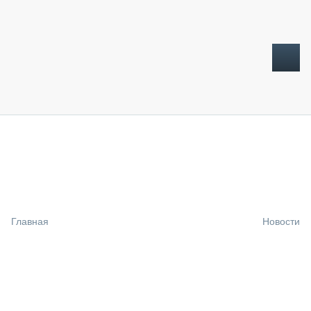
ТОПЛИВНЫЙ КРИЗИС
НОВОСТИ
CTT EXPO 2026
CTT EXPO 2025
КАК ПРОДЛИТЬ ЖИЗНЬ СПЕЦТЕХНИКЕ?
Главная
Новости
АНАЛИТИКА
ОБЗОР РЫНКА
ТЕХНИКА КРУПНЫМ ПЛАНОМ
ИСПЫТАТЕЛИ
ТЕХНОЛОГИИ
ДОРОЖНАЯ ИНДУСТРИЯ