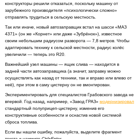
конструкторы решили отказаться, поскольку машину от
зарубежного производителя «психологически сложно»
отправлять трудиться в сельскую местность.
Так или иначе, новый автозаправщик встал на шасси «МАЗ
4371» (он же «Корнет» или даже «Зубрёнок»), известное
своим небольшим радиусом разворота — 7,8 метров. Чтобы
адаптировать технику к сельской местности, радиус колёс
увеличили — теперь это R20.
Важнейший узел машины — ящик слива — находится в
задней части автозаправщика (а значит, заправку можно
осуществлять как назад от техники, так и вправо или влево от
неё), при этом в саму цистерну он не вмонтирован.
Экспериментировать для специалистов Грабовского завода не
впервой. Год назад, например, «Завод ГРАЗ»
модернизировал
стандартный полуприцеп-цистерну, изменив его
конструктивные особенности и оснастив новой системой
сброса топлива.
Если вы нашли ошибку, пожалуйста, выделите фрагмент
текста и нажмите
Ctrl+Enter
.