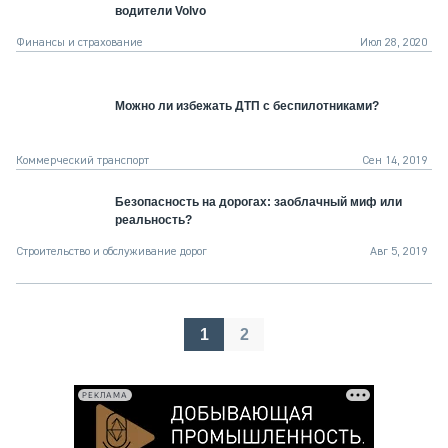
водители Volvo
Финансы и страхование
Июл 28, 2020
Можно ли избежать ДТП с беспилотниками?
Коммерческий транспорт
Сен 14, 2019
Безопасность на дорогах: заоблачный миф или
реальность?
Строительство и обслуживание дорог
Авг 5, 2019
Пагинация
1
2
записей
РЕКЛАМА