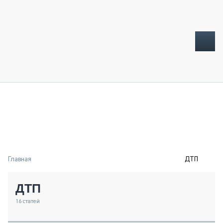
ТОПЛИВНЫЙ КРИЗИС
НОВОСТИ
CTT EXPO 2026
CTT EXPO 2025
КАК ПРОДЛИТЬ ЖИЗНЬ СПЕЦТЕХНИКЕ?
Главная
ДТП
АНАЛИТИКА
ОБЗОР РЫНКА
ДТП
ТЕХНИКА КРУПНЫМ ПЛАНОМ
ИСПЫТАТЕЛИ
16
статей
ТЕХНОЛОГИИ
ДОРОЖНАЯ ИНДУСТРИЯ