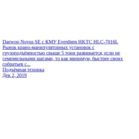
Daewoo Novus SE c КМУ Everdigm HKTC HLC-7016L
Рынок крано-манипуляторных установок с
грузоподъёмностью свыше 5 тонн развивается, если не
семимильными шагами, то как минимум, быстрее своих
собратьев с...
Подъёмная техника
Дек 2, 2019