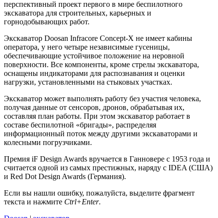
перспективный проект первого в мире беспилотного
экскаватора для строительных, карьерных и
горнодобывающих работ.
Экскаватор Doosan Infracore Concept-X не имеет кабины
оператора, у него четыре независимые гусеницы,
обеспечивающие устойчивое положение на неровной
поверхности. Все компоненты, кроме стрелы экскаватора,
оснащены индикаторами для распознавания и оценки
нагрузки, установленными на стыковых участках.
Экскаватор может выполнять работу без участия человека,
получая данные от сенсоров, дронов, обрабатывая их,
составляя план работы. При этом экскаватор работает в
составе беспилотной «бригады», распределяя
информационный поток между другими экскаваторами и
колесными погрузчиками.
Премия iF Design Awards вручается в Ганновере с 1953 года и
считается одной из самых престижных, наряду с IDEA (США)
и Red Dot Design Awards (Германия).
Если вы нашли ошибку, пожалуйста, выделите фрагмент
текста и нажмите
Ctrl+Enter
.