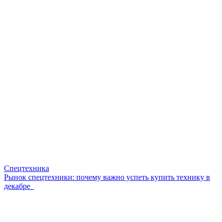
Спецтехника
Рынок спецтехники: почему важно успеть купить технику в
декабре