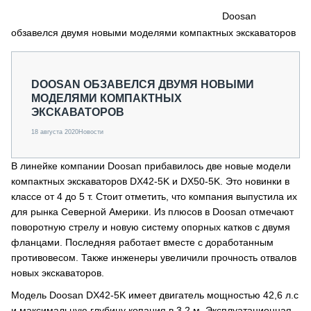
СЕРВИСМЕНЫ
Doosan
обзавелся двумя новыми моделями компактных экскаваторов
СПЕЦПРОЕКТЫ
МЕРОПРИЯТИЯ
СТАТЬИ ПО КАТЕГОРИЯМ ТЕХНИКИ
DOOSAN ОБЗАВЕЛСЯ ДВУМЯ НОВЫМИ
О ПРОЕКТЕ
МОДЕЛЯМИ КОМПАКТНЫХ
ЭКСКАВАТОРОВ
18 августа 2020
Новости
В линейке компании Doosan прибавилось две новые модели
компактных экскаваторов DX42-5K и DX50-5K. Это новинки в
классе от 4 до 5 т. Стоит отметить, что компания выпустила их
для рынка Северной Америки. Из плюсов в Doosan отмечают
поворотную стрелу и новую систему опорных катков с двумя
фланцами. Последняя работает вместе с доработанным
противовесом. Также инженеры увеличили прочность отвалов
новых экскаваторов.
Модель Doosan DX42-5K имеет двигатель мощностью 42,6 л.с
и максимальную глубину копания в 3,2 м. Эксплуатационная