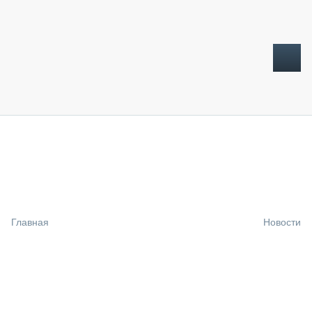
ТОПЛИВНЫЙ КРИЗИС
НОВОСТИ
CTT EXPO 2026
CTT EXPO 2025
КАК ПРОДЛИТЬ ЖИЗНЬ СПЕЦТЕХНИКЕ?
Главная
Новости
АНАЛИТИКА
ОБЗОР РЫНКА
ТЕХНИКА КРУПНЫМ ПЛАНОМ
ИСПЫТАТЕЛИ
ТЕХНОЛОГИИ
ДОРОЖНАЯ ИНДУСТРИЯ