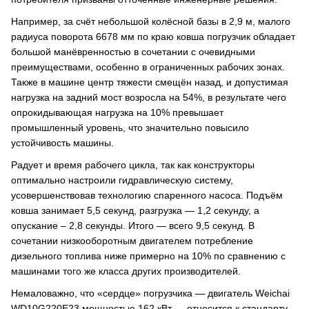
Например, за счёт небольшой колёсной базы в 2,9 м, малого
радиуса поворота 6678 мм по краю ковша погрузчик обладает
большой манёвренностью в сочетании с очевидными
преимуществами, особенно в ограниченных рабочих зонах.
Также в машине центр тяжести смещён назад, и допустимая
нагрузка на задний мост возросла на 54%, в результате чего
опрокидывающая нагрузка на 10% превышает
промышленный уровень, что значительно повысило
устойчивость машины.
Радует и время рабочего цикла, так как конструкторы
оптимально настроили гидравлическую систему,
усовершенствовав технологию спаренного насоса. Подъём
ковша занимает 5,5 секунд, разгрузка — 1,2 секунду, а
опускание – 2,8 секунды. Итого — всего 9,5 секунд. В
сочетании низкооборотным двигателем потребление
дизельного топлива ниже примерно на 10% по сравнению с
машинами того же класса других производителей.
Немаловажно, что «сердце» погрузчика — двигатель Weichai
WD10G220E23 мощностью 162 кВт — относится к стандарту