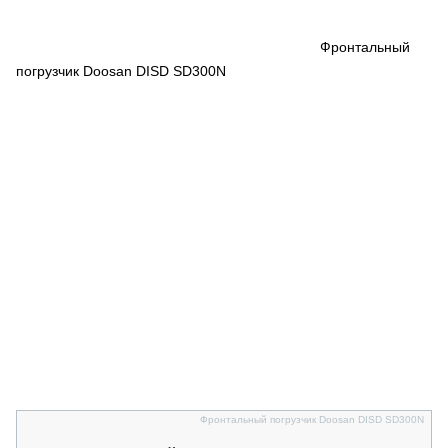
СЕРВИСМЕНЫ
СПЕЦПРОЕКТЫ
Фронтальный
МЕРОПРИЯТИЯ
погрузчик Doosan DISD SD300N
СТАТЬИ ПО КАТЕГОРИЯМ ТЕХНИКИ
О ПРОЕКТЕ
Фронтальный погрузчик Doosan DISD SD300N