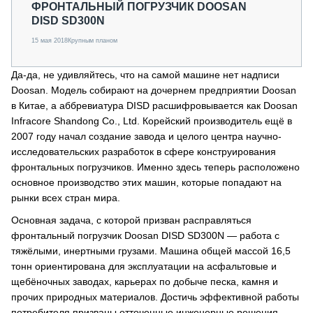
ФРОНТАЛЬНЫЙ ПОГРУЗЧИК DOOSAN
DISD SD300N
15 мая 2018
Крупным планом
Да-да, не удивляйтесь, что на самой машине нет надписи
Doosan. Модель собирают на дочернем предприятии Doosan
в Китае, а аббревиатура DISD расшифровывается как Doosan
Infracore Shandong Co., Ltd. Корейский производитель ещё в
2007 году начал создание завода и целого центра научно-
исследовательских разработок в сфере конструирования
фронтальных погрузчиков. Именно здесь теперь расположено
основное производство этих машин, которые попадают на
рынки всех стран мира.
Основная задача, с которой призван расправляться
фронтальный погрузчик Doosan DISD SD300N — работа с
тяжёлыми, инертными грузами. Машина общей массой 16,5
тонн ориентирована для эксплуатации на асфальтовые и
щебёночных заводах, карьерах по добыче песка, камня и
прочих природных материалов. Достичь эффективной работы
потребителя призваны отточенные инженерные решения.