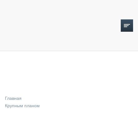
ТОПЛИВНЫЙ КРИЗИС
НОВОСТИ
CTT EXPO 2026
CTT EXPO 2025
КАК ПРОДЛИТЬ ЖИЗНЬ СПЕЦТЕХНИКЕ?
Главная
АНАЛИТИКА
Крупным планом
ОБЗОР РЫНКА
ТЕХНИКА КРУПНЫМ ПЛАНОМ
ИСПЫТАТЕЛИ
ТЕХНОЛОГИИ
ДОРОЖНАЯ ИНДУСТРИЯ