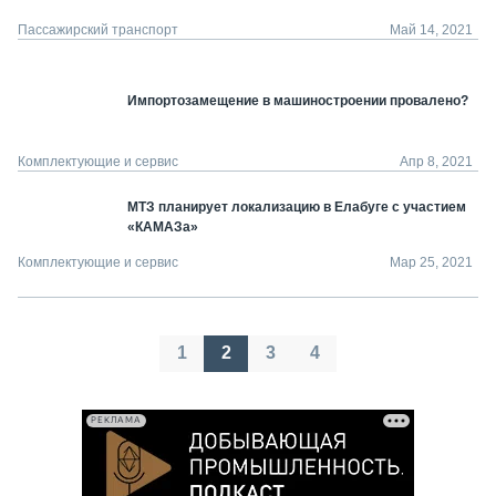
Пассажирский транспорт
Май 14, 2021
Импортозамещение в машиностроении провалено?
Комплектующие и сервис
Апр 8, 2021
МТЗ планирует локализацию в Елабуге с участием
«КАМАЗа»
Комплектующие и сервис
Мар 25, 2021
Пагинация
1
2
3
4
записей
РЕКЛАМА