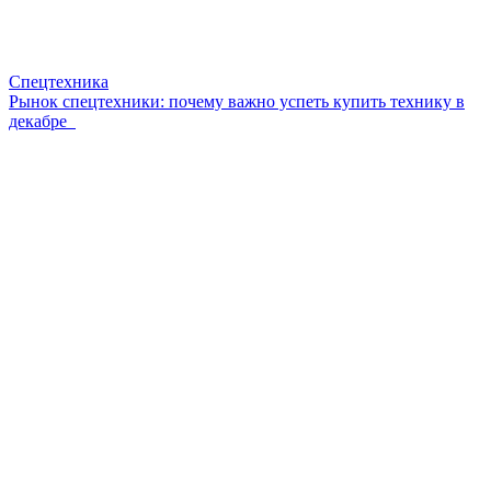
Спецтехника
Рынок спецтехники: почему важно успеть купить технику в
декабре