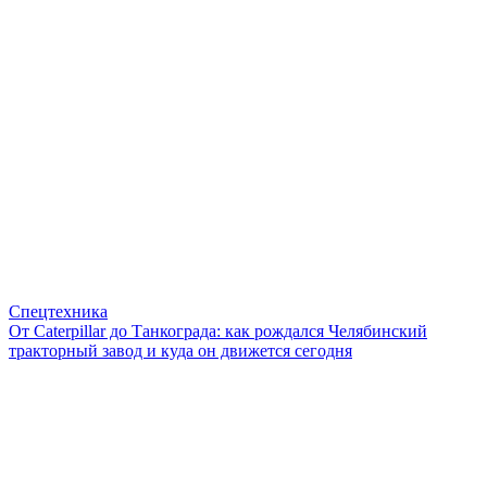
Спецтехника
От Caterpillar до Танкограда: как рождался Челябинский
тракторный завод и куда он движется сегодня