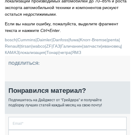
локализации производимых автомобилей до 70–85% и роста
экспорта автомобильной техники и компонентов рискуют
остаться недостижимыми.
Если вы нашли ошибку, пожалуйста, выделите фрагмент
текста и нажмите
Ctrl+Enter
.
bosch
|
Cummins
|
Daimler
|
Danfoss
|
fuwa
|
Knorr-Bremse
|
penta
|
Renault
|
tirsan
|
wabco
|
ZF
|
ГАЗ
|
Галичанин
|
запчасти
|
ивановец
|
КАМАЗ
|
локализация
|
Тонар
|
четра
|
ЯМЗ
ПОДЕЛИТЬСЯ:
Понравился материал?
Подпишитесь на Дайджест от “Грейдера” и получайте
подборку лучших статей каждый месяц на свою почту!