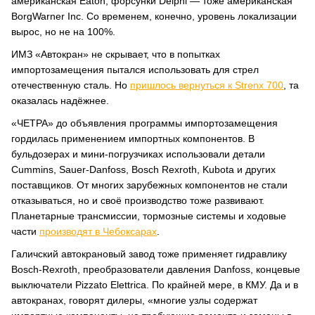
американская Eaton, форсунки Delphi — тоже американская
BorgWarner Inc. Со временем, конечно, уровень локализации
вырос, но не на 100%.
ИМЗ «Автокран» не скрывает, что в попытках
импортозамещения пытался использовать для стрел
отечественную сталь. Но
пришлось вернуться к Strenx 700
, та
оказалась надёжнее.
«ЧЕТРА» до объявления программы импортозамещения
гордилась применением импортных компонентов. В
бульдозерах и мини-погрузчиках использовали детали
Cummins, Sauer-Danfoss, Bosch Rexroth, Kubota и других
поставщиков. От многих зарубежных компонентов не стали
отказываться, но и своё производство тоже развивают.
Планетарные трансмиссии, тормозные системы и ходовые
части
производят в Чебоксарах
.
Галичский автокрановый завод тоже применяет гидравлику
Bosch-Rexroth, преобразователи давления Danfoss, концевые
выключатели Pizzato Elettrica. По крайней мере, в КМУ. Да и в
автокранах, говорят дилеры, «многие узлы содержат