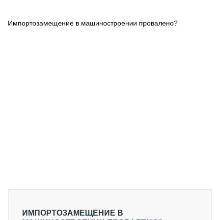
СЕРВИСМЕНЫ
Импортозамещение в машиностроении провалено?
СПЕЦПРОЕКТЫ
МЕРОПРИЯТИЯ
СТАТЬИ ПО КАТЕГОРИЯМ ТЕХНИКИ
О ПРОЕКТЕ
ИМПОРТОЗАМЕЩЕНИЕ В