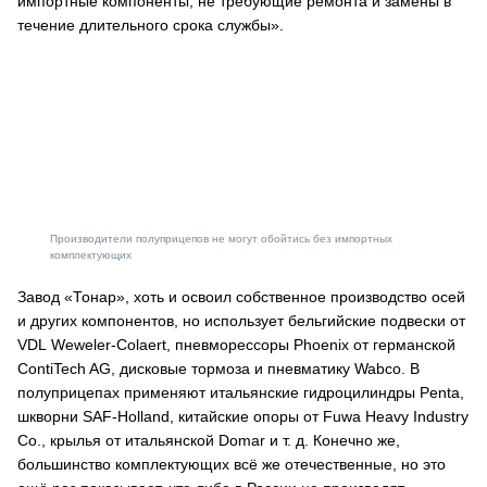
импортные компоненты, не требующие ремонта и замены в
течение длительного срока службы».
Производители полуприцепов не могут обойтись без импортных
комплектующих
Завод «Тонар», хоть и освоил собственное производство осей
и других компонентов, но использует бельгийские подвески от
VDL Weweler-Colaert, пневморессоры Phoenix от германской
ContiTech AG, дисковые тормоза и пневматику Wabco. В
полуприцепах применяют итальянские гидроцилиндры Penta,
шкворни SAF-Holland, китайские опоры от Fuwa Heavy Industry
Co., крылья от итальянской Domar и т. д. Конечно же,
большинство комплектующих всё же отечественные, но это