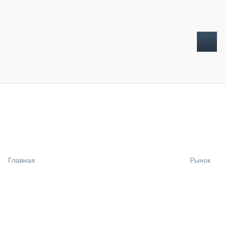
ТОПЛИВНЫЙ КРИЗИС
НОВОСТИ
CTT EXPO 2026
CTT EXPO 2025
КАК ПРОДЛИТЬ ЖИЗНЬ СПЕЦТЕХНИКЕ?
Главная
Рынок
АНАЛИТИКА
ОБЗОР РЫНКА
ТЕХНИКА КРУПНЫМ ПЛАНОМ
ИСПЫТАТЕЛИ
ТЕХНОЛОГИИ
ДОРОЖНАЯ ИНДУСТРИЯ