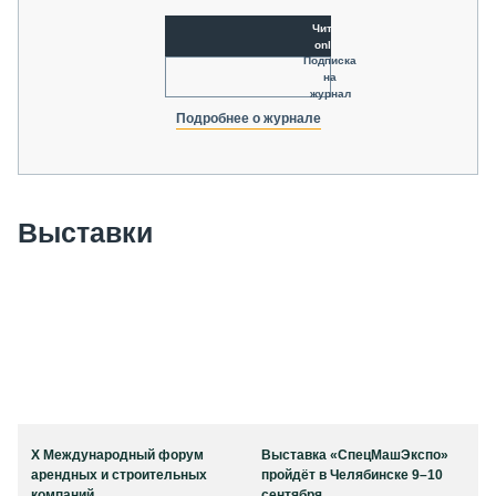
Читать
online
Подписка
на
журнал
Подробнее о журнале
Выставки
X Международный форум
Выставка «СпецМашЭкспо»
арендных и строительных
пройдёт в Челябинске 9–10
компаний
сентября