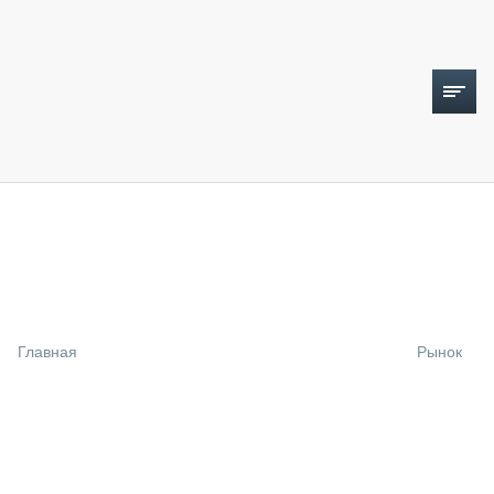
ТОПЛИВНЫЙ КРИЗИС
НОВОСТИ
CTT EXPO 2026
CTT EXPO 2025
КАК ПРОДЛИТЬ ЖИЗНЬ СПЕЦТЕХНИКЕ?
Главная
Рынок
АНАЛИТИКА
ОБЗОР РЫНКА
ТЕХНИКА КРУПНЫМ ПЛАНОМ
ИСПЫТАТЕЛИ
ТЕХНОЛОГИИ
ДОРОЖНАЯ ИНДУСТРИЯ