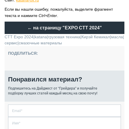
Сайт:
katana-oil.ru
Если вы нашли ошибку, пожалуйста, выделите фрагмент
текста и нажмите
Ctrl+Enter
.
← на страницу
"EXPO CTT 2024"
CTT Expo 2024
|
katana
|
грузовая техника
|
Кирэй Кемикал
|
масла
|
сервис
|
смазочные материалы
ПОДЕЛИТЬСЯ:
Понравился материал?
Подпишитесь на Дайджест от “Грейдера” и получайте
подборку лучших статей каждый месяц на свою почту!