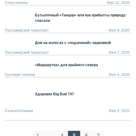
Спецтехника
Июл 11, 2020
Бутылочный «Танцор» или как прибалты природу
спасали
Пассажирский транспорт
Июл 9, 2020
Дом на колёсах с «подземной» парковкой
Пассажирский транспорт
Июл 7, 2020
«Маршрутка» для крайнего севера
Грузовая техника
Июл 4, 2020
Здоровяк Big Bud 747
Сельхозтехника
Июл 2, 2020
Пагинация
1
…
4
5
6
7