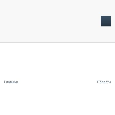
ТОПЛИВНЫЙ КРИЗИС
НОВОСТИ
CTT EXPO 2026
CTT EXPO 2025
КАК ПРОДЛИТЬ ЖИЗНЬ СПЕЦТЕХНИКЕ?
Главная
Новости
АНАЛИТИКА
ОБЗОР РЫНКА
ТЕХНИКА КРУПНЫМ ПЛАНОМ
ИСПЫТАТЕЛИ
ТЕХНОЛОГИИ
ДОРОЖНАЯ ИНДУСТРИЯ