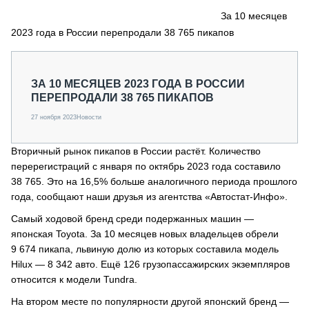
СЕРВИСМЕНЫ
За 10 месяцев
2023 года в России перепродали 38 765 пикапов
СПЕЦПРОЕКТЫ
МЕРОПРИЯТИЯ
СТАТЬИ ПО КАТЕГОРИЯМ ТЕХНИКИ
ЗА 10 МЕСЯЦЕВ 2023 ГОДА В РОССИИ
О ПРОЕКТЕ
ПЕРЕПРОДАЛИ 38 765 ПИКАПОВ
27 ноября 2023
Новости
Вторичный рынок пикапов в России растёт. Количество
перерегистраций с января по октябрь 2023 года составило
38 765. Это на 16,5% больше аналогичного периода прошлого
года, сообщают наши друзья из агентства «Автостат-Инфо».
Самый ходовой бренд среди подержанных машин —
японская Toyota. За 10 месяцев новых владельцев обрели
9 674 пикапа, львиную долю из которых составила модель
Hilux — 8 342 авто. Ещё 126 грузопассажирских экземпляров
относится к модели Tundra.
На втором месте по популярности другой японский бренд —