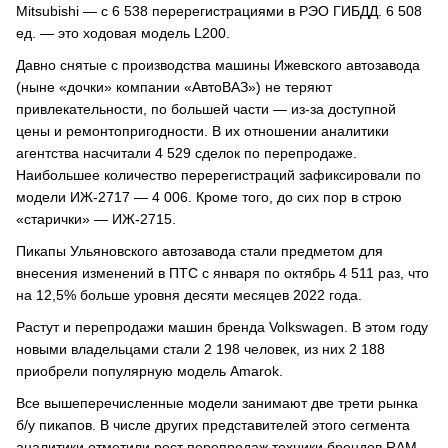
Mitsubishi — c 6 538 перерегистрациями в РЭО ГИБДД. 6 508
ед. — это ходовая модель L200.
Давно снятые с производства машины Ижевского автозавода
(ныне «дочки» компании «АвтоВАЗ») не теряют
привлекательности, по большей части — из-за доступной
цены и ремонтопригодности. В их отношении аналитики
агентства насчитали 4 529 сделок по перепродаже.
Наибольшее количество перерегистраций зафиксировали по
модели ИЖ-2717 — 4 006. Кроме того, до сих пор в строю
«старички» — ИЖ-2715.
Пикапы Ульяновского автозавода стали предметом для
внесения изменений в ПТС с января по октябрь 4 511 раз, что
на 12,5% больше уровня десяти месяцев 2022 года.
Растут и перепродажи машин бренда Volkswagen. В этом году
новыми владельцами стали 2 198 человек, из них 2 188
приобрели популярную модель Amarok.
Все вышеперечисленные модели занимают две трети рынка
б/у пикапов. В числе других представителей этого сегмента
аналитики отметили рост перепродаж техники брендов RAM,