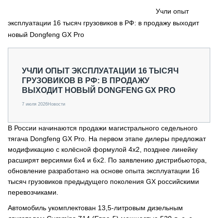
СЕРВИСМЕНЫ
Учли опыт
эксплуатации 16 тысяч грузовиков в РФ: в продажу выходит
СПЕЦПРОЕКТЫ
МЕРОПРИЯТИЯ
новый Dongfeng GX Pro
СТАТЬИ ПО КАТЕГОРИЯМ ТЕХНИКИ
О ПРОЕКТЕ
УЧЛИ ОПЫТ ЭКСПЛУАТАЦИИ 16 ТЫСЯЧ
ГРУЗОВИКОВ В РФ: В ПРОДАЖУ
ВЫХОДИТ НОВЫЙ DONGFENG GX PRO
7 июля 2026
Новости
В России начинаются продажи магистрального седельного
тягача Dongfeng GX Pro. На первом этапе дилеры предложат
модификацию с колёсной формулой 4х2, позднее линейку
расширят версиями 6х4 и 6х2. По заявлению дистрибьютора,
обновление разработано на основе опыта эксплуатации 16
тысяч грузовиков предыдущего поколения GX российскими
перевозчиками.
Автомобиль укомплектован 13,5-литровым дизельным