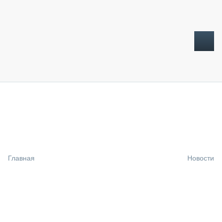
ТОПЛИВНЫЙ КРИЗИС
НОВОСТИ
CTT EXPO 2026
CTT EXPO 2025
КАК ПРОДЛИТЬ ЖИЗНЬ СПЕЦТЕХНИКЕ?
Главная
Новости
АНАЛИТИКА
ОБЗОР РЫНКА
ТЕХНИКА КРУПНЫМ ПЛАНОМ
ИСПЫТАТЕЛИ
ТЕХНОЛОГИИ
ДОРОЖНАЯ ИНДУСТРИЯ