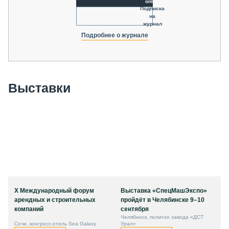
online
Подписка
на
журнал
Подробнее о журнале
Выставки
X Международный форум
Выставка «СпецМашЭкспо»
арендных и строительных
пройдёт в Челябинске 9–10
компаний
сентября
Челябинск, полигон завода «ДСТ
Сочи, конгресс-отель Sea Galaxy
Урал»