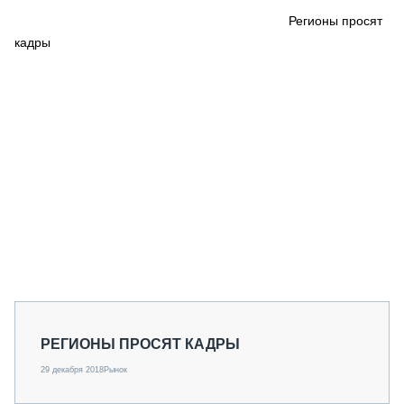
СЕРВИСМЕНЫ
Регионы просят
кадры
СПЕЦПРОЕКТЫ
МЕРОПРИЯТИЯ
СТАТЬИ ПО КАТЕГОРИЯМ ТЕХНИКИ
О ПРОЕКТЕ
РЕГИОНЫ ПРОСЯТ КАДРЫ
29 декабря 2018
Рынок