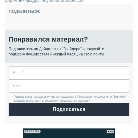
дорожники
|
кадры
|
обучение
|
профессия
ПОДЕЛИТЬСЯ:
Понравился материал?
Подпишитесь на Дайджест от “Грейдера” и получайте
подборку лучших статей каждый месяц на свою почту!
Подписываясь на рассылку, вы соглашаетесь с Правилами пользования и Политикой
конфиденциальности и обработку персональных данных *
Подписаться
РЕКЛАМА