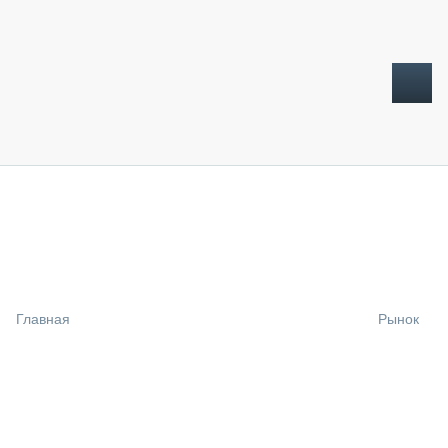
ТОПЛИВНЫЙ КРИЗИС
НОВОСТИ
CTT EXPO 2026
CTT EXPO 2025
КАК ПРОДЛИТЬ ЖИЗНЬ СПЕЦТЕХНИКЕ?
Главная
Рынок
АНАЛИТИКА
ОБЗОР РЫНКА
ТЕХНИКА КРУПНЫМ ПЛАНОМ
ИСПЫТАТЕЛИ
ТЕХНОЛОГИИ
ДОРОЖНАЯ ИНДУСТРИЯ