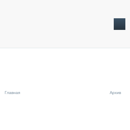
ТОПЛИВНЫЙ КРИЗИС
НОВОСТИ
CTT EXPO 2026
CTT EXPO 2025
КАК ПРОДЛИТЬ ЖИЗНЬ СПЕЦТЕХНИКЕ?
Главная
Архив
АНАЛИТИКА
ОБЗОР РЫНКА
ТЕХНИКА КРУПНЫМ ПЛАНОМ
ИСПЫТАТЕЛИ
ТЕХНОЛОГИИ
ДОРОЖНАЯ ИНДУСТРИЯ