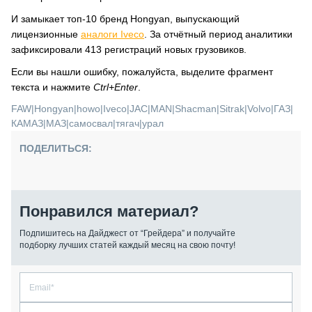
И замыкает топ-10 бренд Hongyan, выпускающий
лицензионные
аналоги Iveco
. За отчётный период аналитики
зафиксировали 413 регистраций новых грузовиков.
Если вы нашли ошибку, пожалуйста, выделите фрагмент
текста и нажмите
Ctrl+Enter
.
FAW
|
Hongyan
|
howo
|
Iveco
|
JAC
|
MAN
|
Shacman
|
Sitrak
|
Volvo
|
ГАЗ
|
КАМАЗ
|
МАЗ
|
самосвал
|
тягач
|
урал
ПОДЕЛИТЬСЯ:
Понравился материал?
Подпишитесь на Дайджест от “Грейдера” и получайте
подборку лучших статей каждый месяц на свою почту!