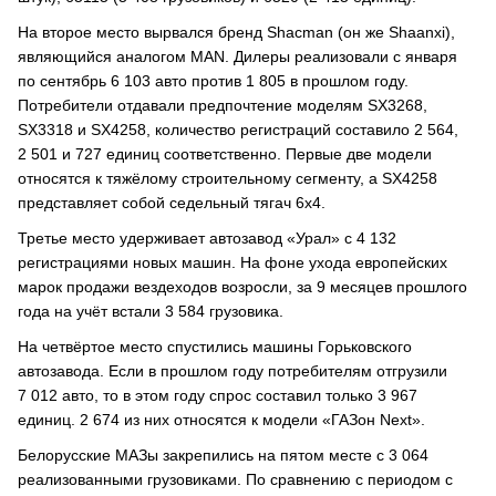
На второе место вырвался бренд Shacman (он же Shaanxi),
являющийся аналогом MAN. Дилеры реализовали с января
по сентябрь 6 103 авто против 1 805 в прошлом году.
Потребители отдавали предпочтение моделям SX3268,
SX3318 и SX4258, количество регистраций составило 2 564,
2 501 и 727 единиц соответственно. Первые две модели
относятся к тяжёлому строительному сегменту, а SX4258
представляет собой седельный тягач 6х4.
Третье место удерживает автозавод «Урал» с 4 132
регистрациями новых машин. На фоне ухода европейских
марок продажи вездеходов возросли, за 9 месяцев прошлого
года на учёт встали 3 584 грузовика.
На четвёртое место спустились машины Горьковского
автозавода. Если в прошлом году потребителям отгрузили
7 012 авто, то в этом году спрос составил только 3 967
единиц. 2 674 из них относятся к модели «ГАЗон Next».
Белорусские МАЗы закрепились на пятом месте с 3 064
реализованными грузовиками. По сравнению с периодом с