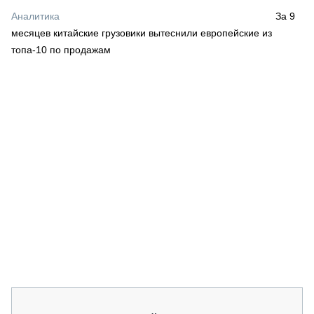
СЕРВИСМЕНЫ
Аналитика
За 9
месяцев китайские грузовики вытеснили европейские из
СПЕЦПРОЕКТЫ
МЕРОПРИЯТИЯ
топа-10 по продажам
СТАТЬИ ПО КАТЕГОРИЯМ ТЕХНИКИ
О ПРОЕКТЕ