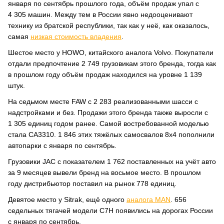
января по сентябрь прошлого года, объём продаж упал с
4 305 машин. Между тем в России явно недооценивают
технику из братской республики, так как у неё, как оказалось,
самая
низкая стоимость владения
.
Шестое место у HOWO, китайского аналога Volvo. Покупатели
отдали предпочтение 2 749 грузовикам этого бренда, тогда как
в прошлом году объём продаж находился на уровне 1 139
штук.
На седьмом месте FAW с 2 283 реализованными шасси с
надстройками и без. Продажи этого бренда также выросли с
1 305 единиц годом ранее. Самой востребованной моделью
стала CA3310. 1 846 этих тяжёлых самосвалов 8х4 пополнили
автопарки с января по сентябрь.
Грузовики JAC с показателем 1 762 поставленных на учёт авто
за 9 месяцев вывели бренд на восьмое место. В прошлом
году дистрибьютор поставил на рынок 778 единиц.
Девятое место у Sitrak, ещё одного
аналога MAN
. 656
седельных тягачей модели C7H появились на дорогах России
с января по сентябрь.