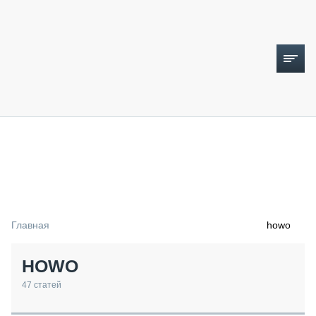
ТОПЛИВНЫЙ КРИЗИС
НОВОСТИ
CTT EXPO 2026
CTT EXPO 2025
КАК ПРОДЛИТЬ ЖИЗНЬ СПЕЦТЕХНИКЕ?
Главная
howo
АНАЛИТИКА
ОБЗОР РЫНКА
HOWO
ТЕХНИКА КРУПНЫМ ПЛАНОМ
ИСПЫТАТЕЛИ
47
статей
ТЕХНОЛОГИИ
ДОРОЖНАЯ ИНДУСТРИЯ