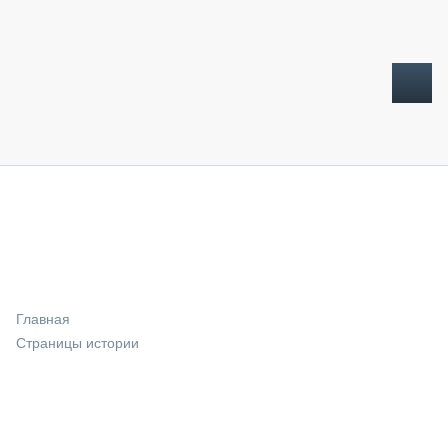
ТОПЛИВНЫЙ КРИЗИС
НОВОСТИ
CTT EXPO 2026
CTT EXPO 2025
КАК ПРОДЛИТЬ ЖИЗНЬ СПЕЦТЕХНИКЕ?
Главная
АНАЛИТИКА
Страницы истории
ОБЗОР РЫНКА
ТЕХНИКА КРУПНЫМ ПЛАНОМ
ИСПЫТАТЕЛИ
ТЕХНОЛОГИИ
ДОРОЖНАЯ ИНДУСТРИЯ