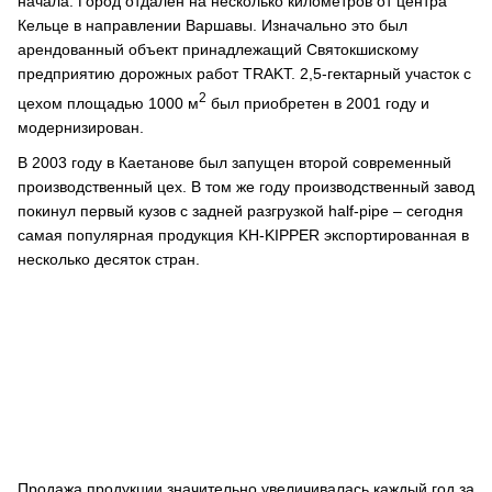
начала. Город отдалён на несколько километров от центра
Кельце в направлении Варшавы. Изначально это был
арендованный объект принадлежащий Святокшискому
предприятию дорожных работ TRAKT. 2,5-гектарный участок с
2
цехом площадью 1000 м
был приобретен в 2001 году и
модернизирован.
В 2003 году в Каетанове был запущен второй современный
производственный цех. В том же году производственный завод
покинул первый кузов с задней разгрузкой half-pipe – сегодня
самая популярная продукция KH-KIPPER экспортированная в
несколько десяток стран.
Продажа продукции значительно увеличивалась каждый год за