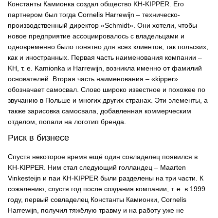
Константы Камионка создал общество KH-KIPPER. Его
партнером был тогда Cornelis Harrewijn – техническо-
производственный директор «Schmidt». Они хотели, чтобы
новое предприятие ассоциировалось с владельцами и
одновременно было понятно для всех клиентов, так польских,
как и иностранных. Первая часть наименования компании –
KH, т. е. Kamionka и Harrewijn, возникла именно от фамилий
основателей. Вторая часть наименования – «kipper»
обозначает самосвал. Слово широко известное и похожее по
звучанию в Польше и многих других странах. Эти элементы, а
также зарисовка самосвала, добавленная коммерческим
отделом, попали на логотип бренда.
Риск в бизнесе
Спустя некоторое время ещё один совладелец появился в
KH-KIPPER. Ним стал следующий голландец – Maarten
Vinkesteijn и паи KH-KIPPER были разделены на три части. К
сожалению, спустя год после создания компании, т. е. в 1999
году, первый совладелец Константы Камионки, Cornelis
Harrewijn, получил тяжёлую травму и на работу уже не