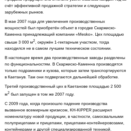
счёт эффективной продажной стратегии и следующих
зарубежных рынков.
В мае 2007 года для увеличения производственных
мощностей был приобретён объект в городке Скаржиско-
Каменна принадлежащий компании «Mesko». Цех площадью
2
свыше 3 000 м
, окружён 1-гектарным участком, тогда
находился не в самом лучшем техническом состоянии.
В настоящее время два производственные заводы разделены
по функциональностям. В Скаржиско-Каменна производятся
только подрамники и кузова, которые затем транспортируются
в Каетанув. Там они подвергаются дальнейшей обработке.
Третий производственный цех в Каетанове площадью 2 500
2
м
был запущен в том же 2007 году.
С 2009 года, когда произошло падение производства
вызванное всемирным кризисом, KH-KIPPER расширил
номенклатуру новой продукции, в частности, самосвальными
полуприцепами и прицепами, прицепами-контейнеровозами,
контейнерами и другой специализированной техникой.