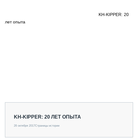
СЕРВИСМЕНЫ
СПЕЦПРОЕКТЫ
KH-KIPPER: 20
МЕРОПРИЯТИЯ
лет опыта
СТАТЬИ ПО КАТЕГОРИЯМ ТЕХНИКИ
О ПРОЕКТЕ
KH-KIPPER: 20 ЛЕТ ОПЫТА
26 октября 2017
Страницы истории