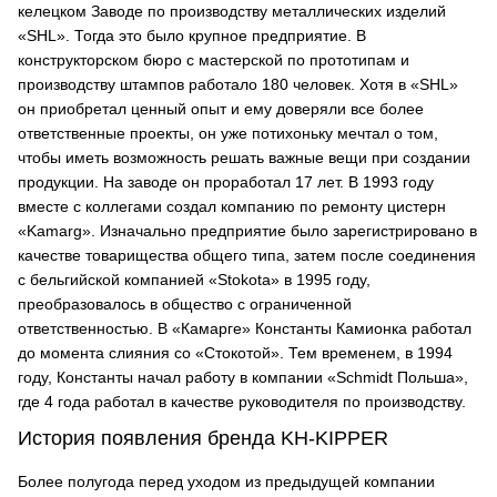
келецком Заводе по производству металлических изделий
«SHL». Тогда это было крупное предприятие. В
конструкторском бюро с мастерской по прототипам и
производству штампов работало 180 человек. Хотя в «SHL»
он приобретал ценный опыт и ему доверяли все более
ответственные проекты, он уже потихоньку мечтал о том,
чтобы иметь возможность решать важные вещи при создании
продукции. На заводе он проработал 17 лет. В 1993 году
вместе с коллегами создал компанию по ремонту цистерн
«Kamarg». Изначально предприятие было зарегистрировано в
качестве товарищества общего типа, затем после соединения
с бельгийской компанией «Stokota» в 1995 году,
преобразовалось в общество с ограниченной
ответственностью. В «Камарге» Константы Камионка работал
до момента слияния со «Стокотой». Тем временем, в 1994
году, Константы начал работу в компании «Schmidt Польша»,
где 4 года работал в качестве руководителя по производству.
История появления бренда KH-KIPPER
Более полугода перед уходом из предыдущей компании