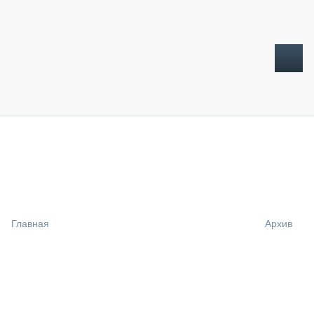
ТОПЛИВНЫЙ КРИЗИС
НОВОСТИ
CTT EXPO 2026
CTT EXPO 2025
КАК ПРОДЛИТЬ ЖИЗНЬ СПЕЦТЕХНИКЕ?
Главная
Архив
АНАЛИТИКА
ОБЗОР РЫНКА
ТЕХНИКА КРУПНЫМ ПЛАНОМ
ИСПЫТАТЕЛИ
ТЕХНОЛОГИИ
ДОРОЖНАЯ ИНДУСТРИЯ