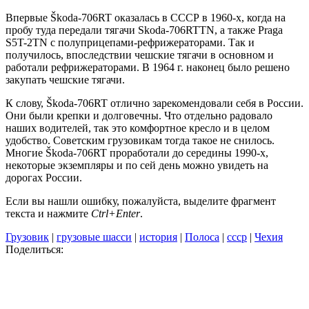
Впервые Škoda-706RT оказалась в СССР в 1960-х, когда на
пробу туда передали тягачи Skoda-706RTTN, а также Praga
S5T-2TN с полуприцепами-рефрижераторами. Так и
получилось, впоследствии чешские тягачи в основном и
работали рефрижераторами. В 1964 г. наконец было решено
закупать чешские тягачи.
К слову, Škoda-706RT отлично зарекомендовали себя в России.
Они были крепки и долговечны. Что отдельно радовало
наших водителей, так это комфортное кресло и в целом
удобство. Советским грузовикам тогда такое не снилось.
Многие Škoda-706RT проработали до середины 1990-х,
некоторые экземпляры и по сей день можно увидеть на
дорогах России.
Если вы нашли ошибку, пожалуйста, выделите фрагмент
текста и нажмите
Ctrl+Enter
.
Грузовик
|
грузовые шасси
|
история
|
Полоса
|
ссср
|
Чехия
Поделиться: