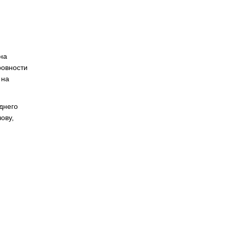
на
ровности
 на
днего
ову,