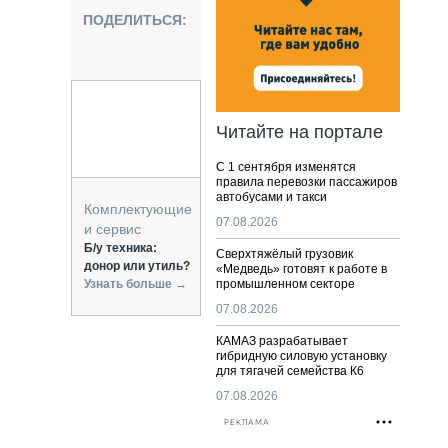
НАЛЬНАЯ ТЕХНИКА
ПОДЕЛИТЬСЯ:
ЖИРСКИЙ ТРАНСПОРТ
ОЗТЕХНИКА
КА СПЕЦИАЛЬНОГО НАЗНАЧЕНИЯ
РНАЯ ТЕХНИКА
Читайте на портале
ТИКА И СКЛАД
С 1 сентября изменятся
АТИЗАЦИЯ И ТЕХНОЛОГИИ
правила перевозки пассажиров
автобусами и такси
ЕКТУЮЩИЕ И СЕРВИС
Комплектующие
07.08.2026
и сервис
Б/у техника:
Сверхтяжёлый грузовик
донор или утиль?
«Медведь» готовят к работе в
Узнать больше →
промышленном секторе
07.08.2026
КАМАЗ разрабатывает
гибридную силовую установку
для тягачей семейства К6
07.08.2026
РЕКЛАМА