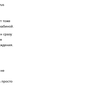
vus
т тоже
кабиной.
н сразу
ия
аждения.
 не
а просто