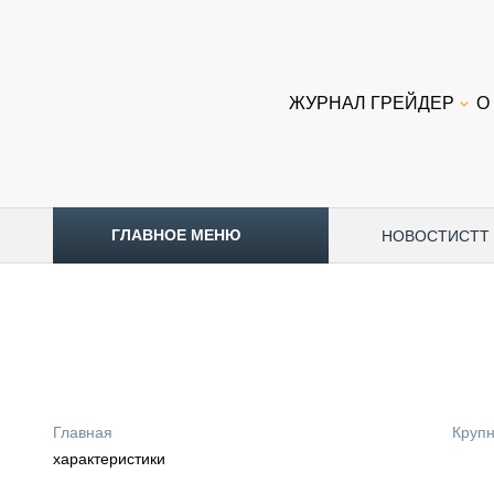
ЖУРНАЛ ГРЕЙДЕР
О
ГЛАВНОЕ МЕНЮ
НОВОСТИ
CTT
ТОПЛИВНЫЙ КРИЗИС
НОВОСТИ
CTT EXPO 2026
CTT EXPO 2025
КАК ПРОДЛИТЬ ЖИЗНЬ СПЕЦТЕХНИКЕ?
Главная
Круп
АНАЛИТИКА
характеристики
ОБЗОР РЫНКА