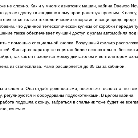
кже не сложно. Как и у многих азиатских машин, кабина Daewoo No
о делает доступ к «подкапотному пространству» простым. К слову,
 являются только технологические отверстия и вещи вроде вроде
бавим, что длинной телескопической кулисы от коробки передач ту
шение также обеспечивает лучший доступ к узлам автомобиля под 
стить с помощью специальной кнопки. Воздушный фильтр расположе
ышей. Фильтр-сепаратор же спрятан более основательно: без снят
ыйдет, так как он находится между двигателем и вентилятором охл
нена из сталесплава. Рама расширяется до 85 см за кабиной.
ьно сложно. Она отдаёт девяностыми, несколько тесновата, но тем
, регулируются и оборудованы подлокотниками. В целом кабина
абота подошла к концу, забраться в спальник тоже будет не всегд
жно, конечно.