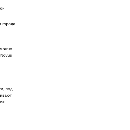
ной
я города
 можно
 Novus
ти, под
ливают
оче.