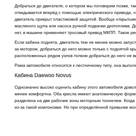
Добраться до двигателя, о котором мы поговорим позже, та
откидывается вперёд с помощью электрического привода, чт
двигатель прикрыт пластиковой защитой. Вообще открытыми
масляного щупа или насоса ручной подкачки дизтоплива. До
нет, в машине применяют тросовый привод МКПП. Такое ре
Если кабина поднята, двигатель тем не менее можно запу
за мотором, добраться до него можно только с поднятой кр
расположенных рядом узлов толком добраться до него не в
Рама автомобиля относится к лестничному типу, она выпол
Кабина Daewoo Novus
Однозначно высоко оценить кабину этого автомобиля довол
менее комфортна. Оба кресла имеют анатомическую форму
разделена на две рабочие зоны моторным тоннелем. Когда р
из-за такой компоновки. Но при определённой привычке мо