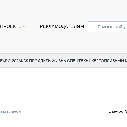
 ПРОЕКТЕ
РЕКЛАМОДАТЕЛЯМ
 EXPO 2026
КАК ПРОДЛИТЬ ЖИЗНЬ СПЕЦТЕХНИКЕ?
ТОПЛИВНЫЙ 
СПЕЦПРОЕКТЫ
СТАТЬ
EXPO CTT 2024
ДОРОЖ
EXPO CTT 2023
ГРУЗО
EXPO CTT 2022
КОММЕ
ным планом
Daewoo N
КОМТРАНС 2021
ПОДЪЁ
МЕРОПРИЯТИЯ
ПРИЦЕ