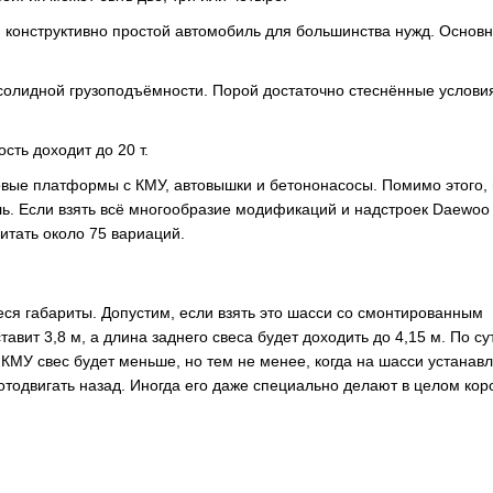
и конструктивно простой автомобиль для большинства нужд. Основ
олидной грузоподъёмности. Порой достаточно стеснённые услови
ть доходит до 20 т.
товые платформы с КМУ, автовышки и бетононасосы. Помимо этого,
ль. Если взять всё многообразие модификаций и надстроек Daewoo
итать около 75 вариаций.
я габариты. Допустим, если взять это шасси со смонтированным
ит 3,8 м, а длина заднего свеса будет доходить до 4,15 м. По су
 КМУ свес будет меньше, но тем не менее, когда на шасси устанав
отодвигать назад. Иногда его даже специально делают в целом кор