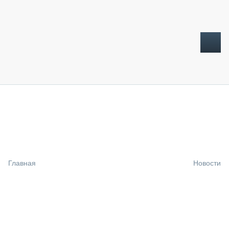
ТОПЛИВНЫЙ КРИЗИС
НОВОСТИ
CTT EXPO 2026
CTT EXPO 2025
КАК ПРОДЛИТЬ ЖИЗНЬ СПЕЦТЕХНИКЕ?
Главная
Новости
АНАЛИТИКА
ОБЗОР РЫНКА
ТЕХНИКА КРУПНЫМ ПЛАНОМ
ИСПЫТАТЕЛИ
ТЕХНОЛОГИИ
ДОРОЖНАЯ ИНДУСТРИЯ