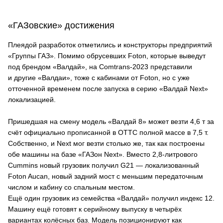
«ГАЗовские» достижения
Плеядой разработок отметились и конструкторы предприятий
«Группы ГАЗ». Помимо обрусевших Foton, которые выведут
под брендом «Валдай», на Comtrans-2023 представили
и другие «Валдаи», тоже с кабинами от Foton, но с уже
отточенной временем после запуска в серию «Валдай Next»
локализацией.
Пришедшая на смену модель «Валдай 8» может везти 4,6 т за
счёт официально прописанной в ОТТС полной массе в 7,5 т.
Собственно, и Next мог везти столько же, так как построены
обе машины на базе «ГАЗон Next». Вместо 2,8-литрового
Cummins новый грузовик получил G21 — локализованный
Foton Aucan, новый задний мост с меньшим передаточным
числом и кабину со спальным местом.
Ещё один грузовик из семейства «Валдай» получил индекс 12.
Машину ещё готовят к серийному выпуску в четырёх
вариантах колёсных баз. Модель позиционируют как