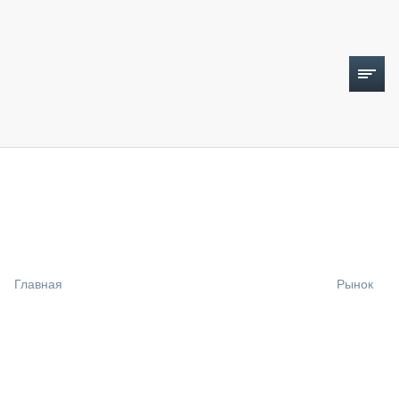
ТОПЛИВНЫЙ КРИЗИС
НОВОСТИ
CTT EXPO 2026
CTT EXPO 2025
КАК ПРОДЛИТЬ ЖИЗНЬ СПЕЦТЕХНИКЕ?
Главная
Рынок
АНАЛИТИКА
ОБЗОР РЫНКА
ТЕХНИКА КРУПНЫМ ПЛАНОМ
ИСПЫТАТЕЛИ
ТЕХНОЛОГИИ
ДОРОЖНАЯ ИНДУСТРИЯ