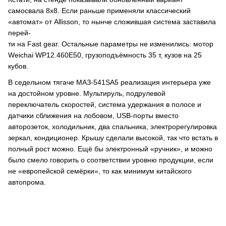
самосвала 8х8. Если раньше применяли классический
«автомат» от Allisson, то нынче сложившая система заставила
перей-
ти на Fast gear. Остальные параметры не изменились: мотор
Weichai WP12.460E50, грузоподъёмность 35 т, кузов на 25
кубов.
В седельном тягаче МАЗ-541SA5 реализация интерьера уже
на достойном уровне. Мультируль, подрулевой
переключатель скоростей, система удержания в полосе и
датчики сближения на лобовом, USB-порты вместо
авторозеток, холодильник, два спальника, электрорегулировка
зеркал, кондиционер. Крышу сделали высокой, так что встать в
полный рост можно. Ещё бы электронный «ручник», и можно
было смело говорить о соответствии уровню продукции, если
не «европейской семёрки», то как минимум китайского
автопрома.