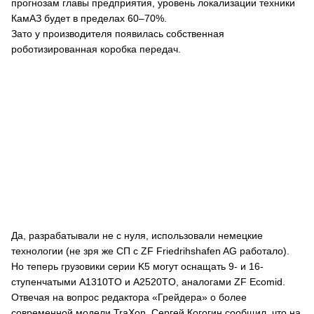
прогнозам главы предприятия, уровень локализации техники
КамАЗ будет в пределах 60–70%.
Зато у производителя появилась собственная
роботизированная коробка передач.
Да, разрабатывали не с нуля, использовали немецкие
технологии (не зря же СП с ZF Friedrihshafen AG работало).
Но теперь грузовики серии K5 могут оснащать 9- и 16-
ступенчатыми A1310TO и A2520TO, аналогами ZF Ecomid.
Отвечая на вопрос редактора «Грейдера» о более
современной модели TraXon, Сергей Когогин сообщил, что на