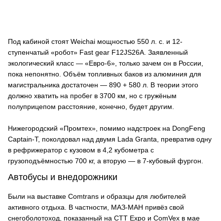
Под кабиной стоят Weichai мощностью 550 л. с. и 12-
ступенчатый «робот» Fast gear F12JS26A. Заявленный
экологический класс — «Евро-6», только зачем он в России,
пока непонятно. Объём топливных баков из алюминия для
магистральника достаточен — 890 + 580 л. В теории этого
должно хватить на пробег в 3700 км, но с гружёным
полуприцепом расстояние, конечно, будет другим.
Нижегородский «Промтех», помимо надстроек на DongFeng
Captain-T, поколдовал над двумя Lada Granta, превратив одну
в рефрижератор с кузовом в 4,2 кубометра с
грузоподъёмностью 700 кг, а вторую — в 7-кубовый фургон.
Автобусы и внедорожники
Были на выставке Comtrans и образцы для любителей
активного отдыха. В частности, МАЗ-МАН привёз свой
снегоболотоход, показанный на СТТ Expo и ComVex в мае