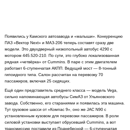
Появились у Камского автозавода и «малыши». Конкуренцию
ПАЗ «Вектор Next» и МАЗ-206 теперь составят сразу две
модели. Это двухдверный низкопольный автобус 4290 с
мотором 445.520-210. По сути, это глубоко локализованная
рядная «четвёрка» от Cummins. В паре с этим двигателем
работает 6-ступенчатая АКПП. Ведущий мост — 8-тонный
гипоидного типа. Салон рассчитан на перевозку 70
пассажиров, включая 25 сидящих.
Ещё один представитель среднего класса — модель Vega,
сильно напоминающая автобусы СимАЗ от Ульяновского
завода. Собственно, его стараниями и появилась эта машина.
Тут грузовое шасси от «Компас 9», оно же JAC N90 с
установленным кузовом для перевозки пассажиров. В роли
силовой установки выступает обрусевший Cummins, а вот
трансмиссию поставили из Поднебесной — 6-ступенчатая