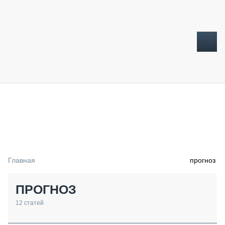
ТОПЛИВНЫЙ КРИЗИС
НОВОСТИ
CTT EXPO 2026
CTT EXPO 2025
КАК ПРОДЛИТЬ ЖИЗНЬ СПЕЦТЕХНИКЕ?
Главная
прогноз
АНАЛИТИКА
ОБЗОР РЫНКА
ПРОГНОЗ
ТЕХНИКА КРУПНЫМ ПЛАНОМ
ИСПЫТАТЕЛИ
12
статей
ТЕХНОЛОГИИ
ДОРОЖНАЯ ИНДУСТРИЯ