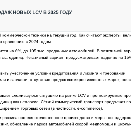
ОБЗОР ПРОШЕДШИХ МЕРОПРИЯТИЙ
КОММУ
БЛИЖАЙШИЕ МЕРОПРИЯТИЯ
ПАССА
АЖ НОВЫХ LCV В 2025 ГОДУ
СЕЛЬХ
ТЕХНИ
КАРЬЕ
й коммерческой техники на текущий год. Как считают эксперты, вел
по сравнению с 2024 годом.
ЛОГИС
АВТОМ
ится на 6%, до 105 тыс. проданных автомобилей. В позитивной вер
 тыс. единиц. Негативный вариант предусматривает падение на 15%
КОМПЛ
авить ужесточение условий кредитования и лизинга и требований
или и запчасти, отсутствие продаж всемирно известных марок, пояс
нивает сложившуюся ситуацию на рынке LCV и прогнозируемые пр
иниц как неплохие. Лёгкий коммерческий транспорт продолжат по
сширением торговых сетей (в частности, e-commerce).
 и развивающееся отечественное производство и меры господдержк
лизинг, обновление парков автомобилей скорой медпомощи и школь