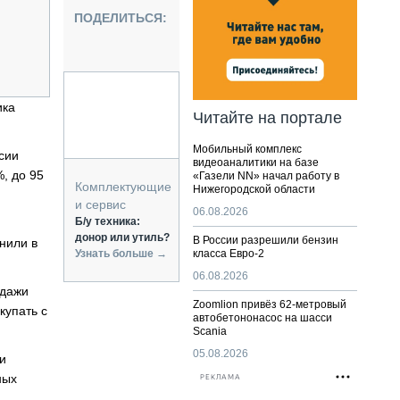
НАЛЬНАЯ ТЕХНИКА
ПОДЕЛИТЬСЯ:
ЖИРСКИЙ ТРАНСПОРТ
ОЗТЕХНИКА
КА СПЕЦИАЛЬНОГО НАЗНАЧЕНИЯ
РНАЯ ТЕХНИКА
ика
Читайте на портале
ТИКА И СКЛАД
Мобильный комплекс
АТИЗАЦИЯ И ТЕХНОЛОГИИ
сии
видеоаналитики на базе
, до 95
«Газели NN» начал работу в
ЕКТУЮЩИЕ И СЕРВИС
Комплектующие
Нижегородской области
и сервис
06.08.2026
Б/у техника:
донор или утиль?
В России разрешили бензин
нили в
Узнать больше →
класса Евро-2
06.08.2026
одажи
Zoomlion привёз 62-метровый
купать с
автобетононасос на шасси
Scania
05.08.2026
и
ных
РЕКЛАМА