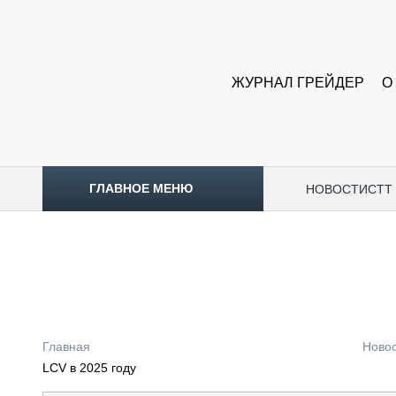
ЖУРНАЛ ГРЕЙДЕР
О
ГЛАВНОЕ МЕНЮ
НОВОСТИ
CTT
ТОПЛИВНЫЙ КРИЗИС
НОВОСТИ
CTT EXPO 2026
CTT EXPO 2025
КАК ПРОДЛИТЬ ЖИЗНЬ СПЕЦТЕХНИКЕ?
Главная
Ново
АНАЛИТИКА
LCV в 2025 году
ОБЗОР РЫНКА