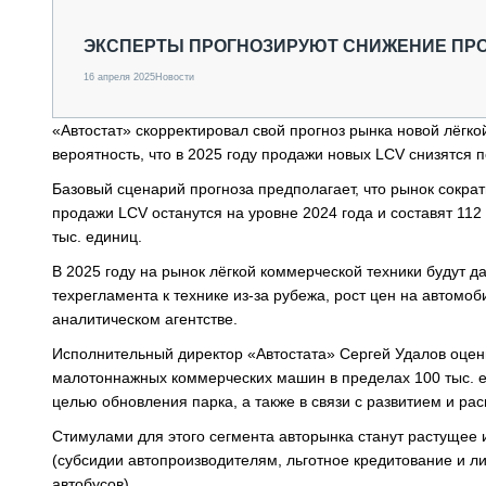
СПЕЦТЕХНИКА И ТРАНСПОРТ
ГРУЗОПЕРЕВОЗКИ
ЭКСПЕРТЫ ПРОГНОЗИРУЮТ СНИЖЕНИЕ ПРОД
ФИНАНСЫ, ЛИЗИНГ, СТРАХОВАНИЕ
16 апреля 2025
Новости
ТЕХНИКА КРУПНЫМ ПЛАНОМ
ИСПЫТАТЕЛИ
«Автостат» скорректировал свой прогноз рынка новой лёгко
ТЕХНОЛОГИИ
вероятность, что в 2025 году продажи новых LCV снизятся 
ДОРОЖНАЯ ИНДУСТРИЯ
СЕРВИСМЕНЫ
Базовый сценарий прогноза предполагает, что рынок сократ
продажи LCV останутся на уровне 2024 года и составят 112
тыс. единиц.
В 2025 году на рынок лёгкой коммерческой техники будут д
техрегламента к технике из-за рубежа, рост цен на автомоб
аналитическом агентстве.
Исполнительный директор «Автостата» Сергей Удалов оце
малотоннажных коммерческих машин в пределах 100 тыс. ед
целью обновления парка, а также в связи с развитием и ра
Стимулами для этого сегмента авторынка станут растущее
(субсидии автопроизводителям, льготное кредитование и 
автобусов).