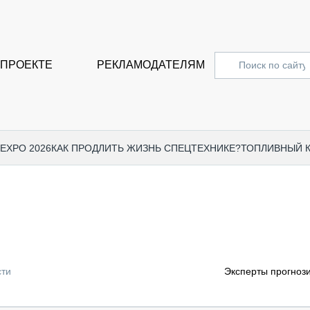
 ПРОЕКТЕ
РЕКЛАМОДАТЕЛЯМ
 EXPO 2026
КАК ПРОДЛИТЬ ЖИЗНЬ СПЕЦТЕХНИКЕ?
ТОПЛИВНЫЙ 
СПЕЦПРОЕКТЫ
СТАТЬ
EXPO CTT 2024
ДОРОЖ
EXPO CTT 2023
ГРУЗО
EXPO CTT 2022
КОММЕ
сти
Эксперты прогноз
КОМТРАНС 2021
ПОДЪЁ
МЕРОПРИЯТИЯ
ПРИЦЕ