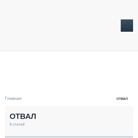
ТОПЛИВНЫЙ КРИЗИС
НОВОСТИ
CTT EXPO 2026
CTT EXPO 2025
КАК ПРОДЛИТЬ ЖИЗНЬ СПЕЦТЕХНИКЕ?
Главная
отвал
АНАЛИТИКА
ОБЗОР РЫНКА
ОТВАЛ
ТЕХНИКА КРУПНЫМ ПЛАНОМ
ИСПЫТАТЕЛИ
9
статей
ТЕХНОЛОГИИ
ДОРОЖНАЯ ИНДУСТРИЯ