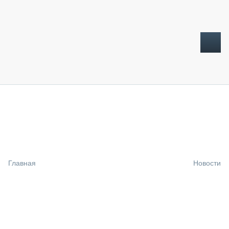
ТОПЛИВНЫЙ КРИЗИС
НОВОСТИ
CTT EXPO 2026
CTT EXPO 2025
КАК ПРОДЛИТЬ ЖИЗНЬ СПЕЦТЕХНИКЕ?
Главная
Новости
АНАЛИТИКА
ОБЗОР РЫНКА
ТЕХНИКА КРУПНЫМ ПЛАНОМ
ИСПЫТАТЕЛИ
ТЕХНОЛОГИИ
ДОРОЖНАЯ ИНДУСТРИЯ