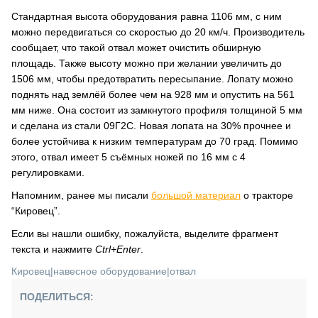
Стандартная высота оборудования равна 1106 мм, с ним
можно передвигаться со скоростью до 20 км/ч. Производитель
сообщает, что такой отвал может очистить обширную
площадь. Также высоту можно при желании увеличить до
1506 мм, чтобы предотвратить пересыпание. Лопату можно
поднять над землёй более чем на 928 мм и опустить на 561
мм ниже. Она состоит из замкнутого профиля толщиной 5 мм
и сделана из стали 09Г2С. Новая лопата на 30% прочнее и
более устойчива к низким температурам до 70 град. Помимо
этого, отвал имеет 5 съёмных ножей по 16 мм с 4
регулировками.
Напомним, ранее мы писали
большой материал
о тракторе
“Кировец”.
Если вы нашли ошибку, пожалуйста, выделите фрагмент
текста и нажмите
Ctrl+Enter
.
Кировец
|
навесное оборудование
|
отвал
ПОДЕЛИТЬСЯ: