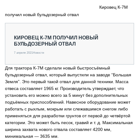
СЕРВИСМЕНЫ
Кировец К-7М
получил новый бульдозерный отвал
СПЕЦПРОЕКТЫ
МЕРОПРИЯТИЯ
СТАТЬИ ПО КАТЕГОРИЯМ ТЕХНИКИ
КИРОВЕЦ К-7М ПОЛУЧИЛ НОВЫЙ
О ПРОЕКТЕ
БУЛЬДОЗЕРНЫЙ ОТВАЛ
7 апреля 2021
Новости
Для трактора К-7М сделали новый быстросъёмный
бульдозерный отвал, который выпустили на заводе “Большая
Земля”. Это первый такой отвал для данной техники. Масса
отвеса составляет 1965 кг. Производитель утверждает, что
установить его можно всего за 5 минут без дополнительных
подъёмных приспособлений. Навесное оборудование может
работать с рыхлым, мокрым или слежавшимся снегом либо
применяться для разработки грунтов от первой до четвёртой
категории. Это может быть песок, гравий и т. д. Максимальная
ширина захвата нового отвала составляет 4200 мм,
минимальная — 3635 мм.