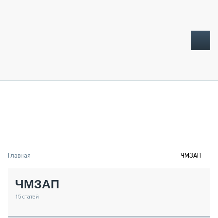
ТОПЛИВНЫЙ КРИЗИС
НОВОСТИ
CTT EXPO 2026
CTT EXPO 2025
КАК ПРОДЛИТЬ ЖИЗНЬ СПЕЦТЕХНИКЕ?
Главная
ЧМЗАП
АНАЛИТИКА
ОБЗОР РЫНКА
ЧМЗАП
ТЕХНИКА КРУПНЫМ ПЛАНОМ
ИСПЫТАТЕЛИ
15
статей
ТЕХНОЛОГИИ
ДОРОЖНАЯ ИНДУСТРИЯ