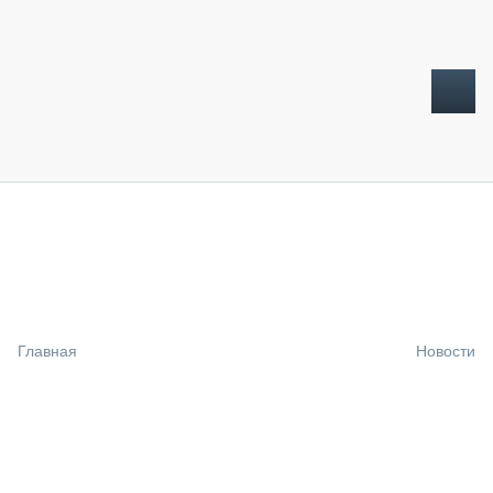
ТОПЛИВНЫЙ КРИЗИС
НОВОСТИ
CTT EXPO 2026
CTT EXPO 2025
КАК ПРОДЛИТЬ ЖИЗНЬ СПЕЦТЕХНИКЕ?
Главная
Новости
АНАЛИТИКА
ОБЗОР РЫНКА
ТЕХНИКА КРУПНЫМ ПЛАНОМ
ИСПЫТАТЕЛИ
ТЕХНОЛОГИИ
ДОРОЖНАЯ ИНДУСТРИЯ