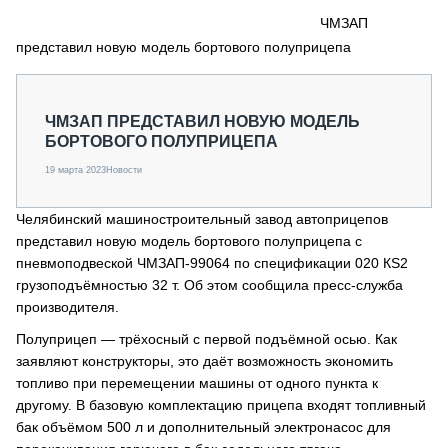
СЕРВИСМЕНЫ
ЧМЗАП
представил новую модель бортового полуприцепа
СПЕЦПРОЕКТЫ
МЕРОПРИЯТИЯ
СТАТЬИ ПО КАТЕГОРИЯМ ТЕХНИКИ
ЧМЗАП ПРЕДСТАВИЛ НОВУЮ МОДЕЛЬ
О ПРОЕКТЕ
БОРТОВОГО ПОЛУПРИЦЕПА
19 марта 2023
Новости
Челябинский машиностроительный завод автоприцепов
представил новую модель бортового полуприцепа с
пневмоподвеской ЧМЗАП-99064 по спецификации 020 КS2
грузоподъёмностью 32 т. Об этом сообщила пресс-служба
производителя.
Полуприцеп — трёхосный с первой подъёмной осью. Как
заявляют конструкторы, это даёт возможность экономить
топливо при перемещении машины от одного пункта к
другому. В базовую комплектацию прицепа входят топливный
бак объёмом 500 л и дополнительный электронасос для