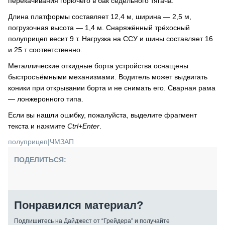
перекачивания горючего в бак седельного тягача.
Длина платформы составляет 12,4 м, ширина — 2,5 м,
погрузочная высота — 1,4 м. Снаряжённый трёхосный
полуприцеп весит 9 т. Нагрузка на ССУ и шины составляет 16
и 25 т соответственно.
Металлические откидные борта устройства оснащены
быстросъёмными механизмами. Водитель может выдвигать
коники при открывании борта и не снимать его. Сварная рама
— лонжеронного типа.
Если вы нашли ошибку, пожалуйста, выделите фрагмент
текста и нажмите
Ctrl+Enter
.
полуприцеп
|
ЧМЗАП
ПОДЕЛИТЬСЯ:
Понравился материал?
Подпишитесь на Дайджест от “Грейдера” и получайте