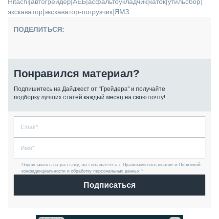
Hitachi
|
автогрейдер
|
АЕБ
|
асфальтоукладчик
|
каток
|
утильсбор
|
экскаватор
|
экскаватор-погрузчик
|
ЯМЗ
ПОДЕЛИТЬСЯ:
Понравился материал?
Подпишитесь на Дайджест от “Грейдера” и получайте
подборку лучших статей каждый месяц на свою почту!
Подписываясь на рассылку, вы соглашаетесь с Правилами пользования и Политикой
конфиденциальности и обработку персональных данных *
Подписаться