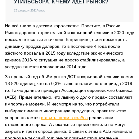
УТИЛЬСБОРА: К ЧЕМУ ИДЁТ РЫНОК?
15 февраля 2021
Рынок
Не всё гнило в датском королевстве. Простите, в России.
Рынок дорожно-строительной и карьерной техники в 2020 году
показал плюсовые значения. В принципе, если посмотреть
динамику продаж дилеров, то в последние 4 года после
жёсткого провала в 2015 году вследствие экономического
кризиса 2013-го ситуация не просто стабилизировалась, а
усердно тянется к значениям 2014 года.
За прошлый год объём рынка ДСТ и карьерной техники достиг
13 820 единиц, что на 0,3% выше аналогичного периода 2019-
го. Такие данные приводит Ассоциация европейского бизнеса
(АЕБ). Примечательно, что львиную долю продаж составляют
импортные модели. И несмотря на то, что потребители
выбирают именно иностранную продукцию, правительство
упорно пытается
ставить палки в колёса
реализации
отложенного спроса. А локальные производители не могут
закрыть и трети спроса рынка. В связи с этим в АЕБ изменили
прогноз на текущий год: рынок покажет отрицательные