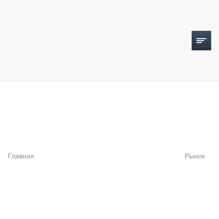
ТОПЛИВНЫЙ КРИЗИС
НОВОСТИ
CTT EXPO 2026
CTT EXPO 2025
КАК ПРОДЛИТЬ ЖИЗНЬ СПЕЦТЕХНИКЕ?
Главная
Рынок
АНАЛИТИКА
ОБЗОР РЫНКА
ТЕХНИКА КРУПНЫМ ПЛАНОМ
ИСПЫТАТЕЛИ
ТЕХНОЛОГИИ
ДОРОЖНАЯ ИНДУСТРИЯ