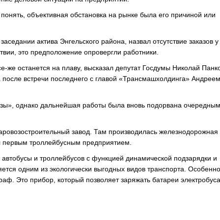
 понять, объективная обстановка на рынке была его причиной или
заседании актива Энгельского района, назвал отсутствие заказов у
твии, это предположение опровергли работники.
се-же останется на плаву, высказал депутат Госдумы Николай Панк
 после встречи последнего с главой «Трансмашхолдинга» Андрее
лзы», однако дальнейшая работы была вновь подорвана очередны
Паровозостроительный завод. Там производилась железнодорожная 
л первым троллейбусным предприятием.
е автобусы и троллейбусов с функцией динамической подзарядки и
ется одним из экологически выгодных видов транспорта. Особенн
раф. Это прибор, который позволяет заряжать батареи электробуса