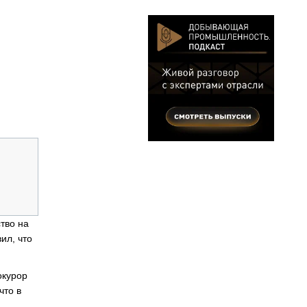
тво на
ил, что
окурор
что в