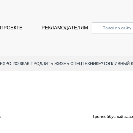
 ПРОЕКТЕ
РЕКЛАМОДАТЕЛЯМ
 EXPO 2026
КАК ПРОДЛИТЬ ЖИЗНЬ СПЕЦТЕХНИКЕ?
ТОПЛИВНЫЙ 
СПЕЦПРОЕКТЫ
СТАТЬ
EXPO CTT 2024
ДОРОЖ
EXPO CTT 2023
ГРУЗО
EXPO CTT 2022
КОММЕ
к
Троллейбусный заво
КОМТРАНС 2021
ПОДЪЁ
МЕРОПРИЯТИЯ
ПРИЦЕ