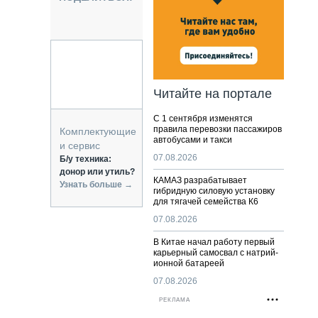
НАЛЬНАЯ ТЕХНИКА
ЖИРСКИЙ ТРАНСПОРТ
ОЗТЕХНИКА
КА СПЕЦИАЛЬНОГО НАЗНАЧЕНИЯ
РНАЯ ТЕХНИКА
Читайте на портале
ТИКА И СКЛАД
С 1 сентября изменятся
АТИЗАЦИЯ И ТЕХНОЛОГИИ
правила перевозки пассажиров
Комплектующие
автобусами и такси
ЕКТУЮЩИЕ И СЕРВИС
и сервис
07.08.2026
Б/у техника:
донор или утиль?
КАМАЗ разрабатывает
Узнать больше →
гибридную силовую установку
для тягачей семейства К6
07.08.2026
В Китае начал работу первый
карьерный самосвал с натрий-
ионной батареей
07.08.2026
РЕКЛАМА