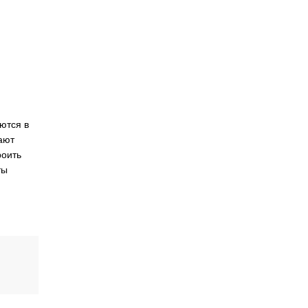
ются в
ают
роить
ты