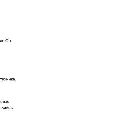
ов. Он
м
м
техника.
остью
 очень