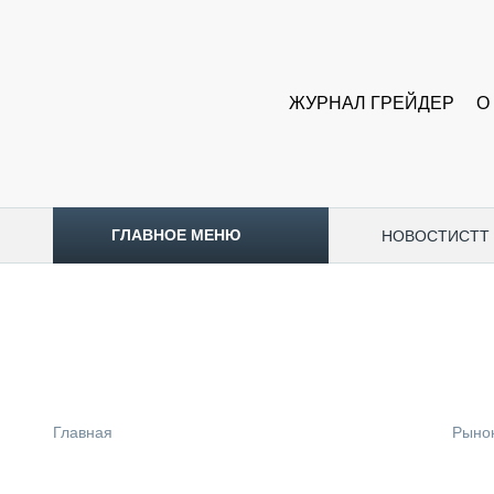
ЖУРНАЛ ГРЕЙДЕР
О
ГЛАВНОЕ МЕНЮ
НОВОСТИ
CTT
ТОПЛИВНЫЙ КРИЗИС
НОВОСТИ
CTT EXPO 2026
CTT EXPO 2025
КАК ПРОДЛИТЬ ЖИЗНЬ СПЕЦТЕХНИКЕ?
Главная
Рыно
АНАЛИТИКА
ОБЗОР РЫНКА