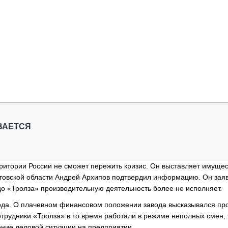
ВАЕТСЯ
ритории России не сможет пережить кризис. Он выставляет имущес
атовской области Андрей Архипов подтвердил информацию. Он заяв
ицо «Тролза» производительную деятельность более не исполняет.
года. О плачевном финансовом положении завода высказывался пр
отрудники «Тролза» в то время работали в режиме неполных смен, 
ение деловой ситуации на предприятии.