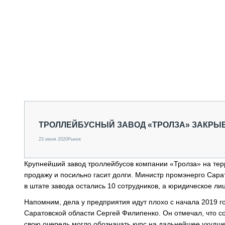
ТРОЛЛЕЙБУСНЫЙ ЗАВОД «ТРОЛЗА» ЗАКРЫ
23 июня 2020
Рынок
Крупнейший завод троллейбусов компании «Тролза» на тер
продажу и посильно гасит долги. Министр промэнерго Сар
в штате завода остались 10 сотрудников, а юридическое л
Напомним, дела у предприятия идут плохо с начала 2019 
Саратовской области Сергей Филипенко. Он отмечал, что с
свою очередь могло обозначать курс на дальнейшее ухудш