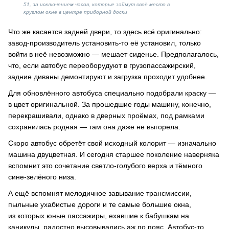
51, за исключением часов, которые займут своё место в
круглом окне в центре приборной доски
Что же касается задней двери, то здесь всё оригинально:
завод-производитель установить-то её установил, только
войти в неё невозможно — мешает сиденье. Предполагалось,
что, если автобус переоборудуют в грузопассажирский,
задние диваны демонтируют и загрузка проходит удобнее.
Для обновлённого автобуса специально подобрали краску —
в цвет оригинальной. За прошедшие годы машину, конечно,
перекрашивали, однако в дверных проёмах, под рамками
сохранилась родная — там она даже не выгорела.
Скоро автобус обретёт свой исходный колорит — изначально
машина двуцветная. И сегодня старшее поколение наверняка
вспомнит это сочетание светло-голубого верха и тёмного
сине-зелёного низа.
А ещё вспомнят мелодичное завывание трансмиссии,
пыльные ухабистые дороги и те самые большие окна,
из которых юные пассажиры, ехавшие к бабушкам на
каникулы, радостно высовывались аж по пояс. Автобус-то