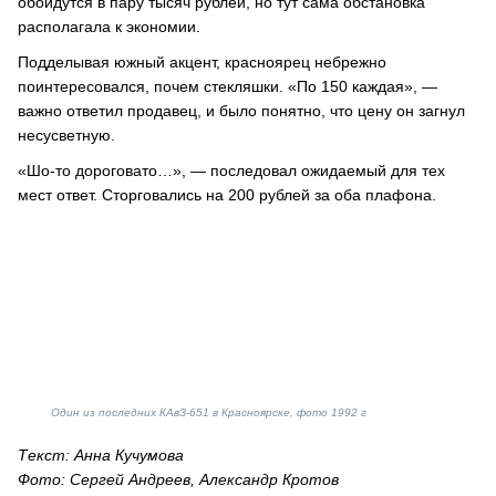
обойдутся в пару тысяч рублей, но тут сама обстановка
располагала к экономии.
Подделывая южный акцент, красноярец небрежно
поинтересовался, почем стекляшки. «По 150 каждая», —
важно ответил продавец, и было понятно, что цену он загнул
несусветную.
«Шо-то дороговато…», — последовал ожидаемый для тех
мест ответ. Сторговались на 200 рублей за оба плафона.
Один из последних КАвЗ-651 в Красноярске, фото 1992 г
Текст: Анна Кучумова
Фото: Сергей Андреев, Александр Кротов