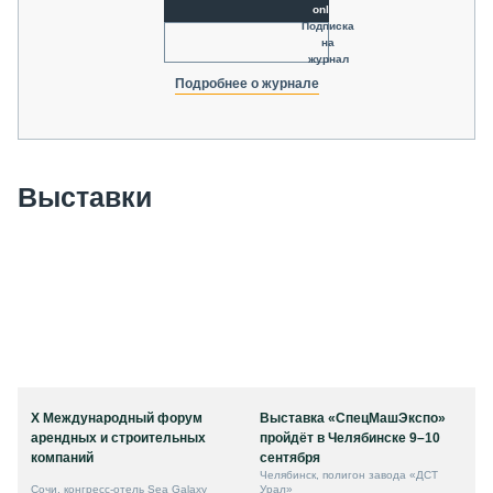
online
Подписка
на
журнал
Подробнее о журнале
Выставки
X Международный форум
Выставка «СпецМашЭкспо»
арендных и строительных
пройдёт в Челябинске 9–10
компаний
сентября
Челябинск, полигон завода «ДСТ
Сочи, конгресс-отель Sea Galaxy
Урал»