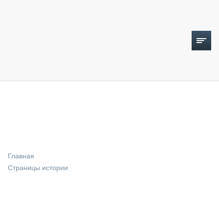
ТОПЛИВНЫЙ КРИЗИС
НОВОСТИ
CTT EXPO 2026
CTT EXPO 2025
КАК ПРОДЛИТЬ ЖИЗНЬ СПЕЦТЕХНИКЕ?
Главная
АНАЛИТИКА
Страницы истории
ОБЗОР РЫНКА
ТЕХНИКА КРУПНЫМ ПЛАНОМ
ИСПЫТАТЕЛИ
ТЕХНОЛОГИИ
ДОРОЖНАЯ ИНДУСТРИЯ