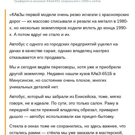
Трафарет в аншлаге КАвЗ-651 сохранился с 1990-х годов
«КАвЗы первой модели очень резко исчезли с красноярских
дорог — их массово списывали и резали на металл в 1980-
х, но несколько экземпляров ходили вплоть до конца 1990-
х. А потом вдруг не стало и их.
Автобус с одного из городских предприятий уцелел на
дачах в качестве сарая, однако владелец наотрез
отказывается его продавать.
Мы и сегодня ведём переговоры, хотя уже и приобрели
другой экземпляр. Недавно нашли кузов КАвЗ-651Б в
Минусинске, но состояние очень плохое, многих
уникальных деталей нет.
Автобус, который мы забрали из Енисейска, тоже, мягко
говоря, не в идеале. По сути, это только салон. Раму в
передней части прежний владелец обрезал, приварил
дышло — автобус использовали как прицеп-бытовку.
Стекла в окнах тоже не сохранились, но здесь важнее, что
остались рамки — стёкла мы уже заказали в мастерской,