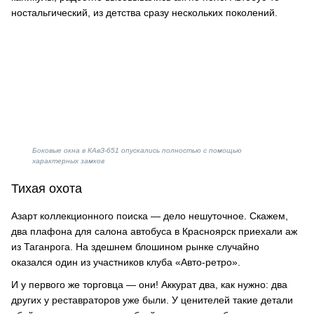
ностальгический, из детства сразу нескольких поколений.
Боковые окна в КАвЗ-651 опускались полностью с помощью
характерных замков
Тихая охота
Азарт коллекционного поиска — дело нешуточное. Скажем,
два плафона для салона автобуса в Красноярск приехали аж
из Таганрога. На здешнем блошином рынке случайно
оказался один из участников клуба «Авто-ретро».
И у первого же торговца — они! Аккурат два, как нужно: два
других у реставраторов уже были. У ценителей такие детали