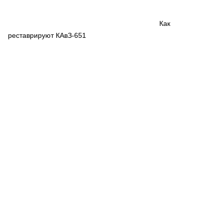
СЕРВИСМЕНЫ
СПЕЦПРОЕКТЫ
Как
МЕРОПРИЯТИЯ
реставрируют КАвЗ-651
СТАТЬИ ПО КАТЕГОРИЯМ ТЕХНИКИ
О ПРОЕКТЕ